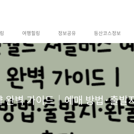
링
여행힐링
정보공유
등산코스정보
약 완벽 가이드｜예매 방법·출발