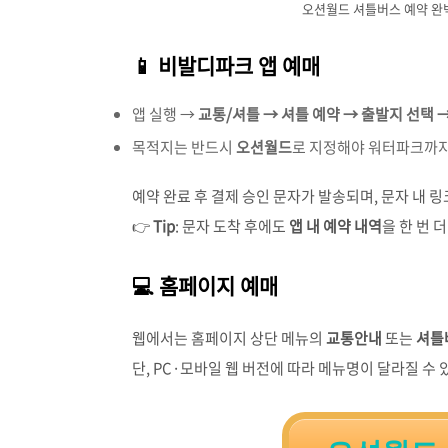
오션월드 셔틀버스 예약 완
📱 비발디파크 앱 예매
앱 실행 →
교통/셔틀 → 셔틀 예약 → 출발지 선택 
목적지는 반드시
오션월드
로 지정해야 워터파크까지
예약 완료 후 결제 승인 문자가 발송되며, 문자 내 
👉
Tip
: 문자 도착 후에도
앱 내 예약 내역
을 한 번 
💻 홈페이지 예매
웹에서는 홈페이지 상단 메뉴의
교통안내
또는
셔틀
단, PC·모바일 웹 버전에 따라 메뉴명이 달라질 수