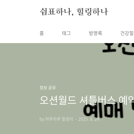
본문 바로가기
쉼표하나, 힐링하나
홈
태그
방명록
건강힐
정보 공유
오션월드 셔틀버스 예
by 하루하루 힐링러
2025. 8. 24.