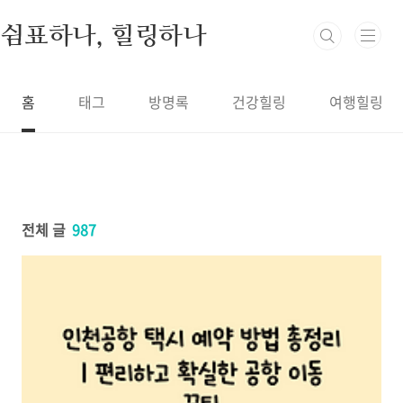
본문 바로가기
쉼표하나, 힐링하나
홈
태그
방명록
건강힐링
여행힐링
전체 글
987