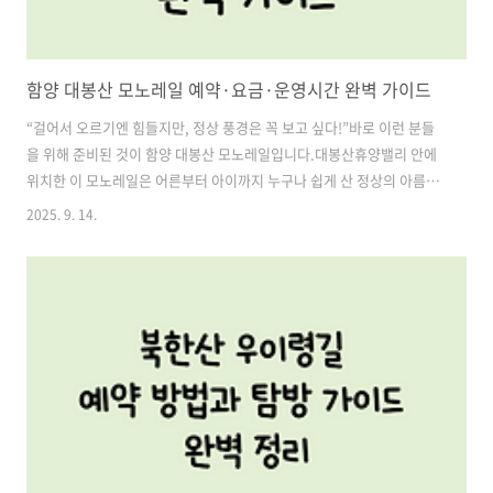
함양 대봉산 모노레일 예약·요금·운영시간 완벽 가이드
“걸어서 오르기엔 힘들지만, 정상 풍경은 꼭 보고 싶다!”바로 이런 분들
을 위해 준비된 것이 함양 대봉산 모노레일입니다.대봉산휴양밸리 안에
위치한 이 모노레일은 어른부터 아이까지 누구나 쉽게 산 정상의 아름다
움을 누릴 수 있게 해주는 인기 관광지예요. 특히 단풍철과 봄꽃 시즌에
2025. 9. 14.
는 필수 코스로 꼽히는데, 워낙 인기가 많아 사전 예약이 필수라는 사실,
알고 계셨나요?오늘은 2025년 기준으로 대봉산 모노레일 예약 방법, 운
영시간, 요금·할인 정보, 주차·탑승 절차까지 깔끔하게 정리해드릴게요.
목차1. 대봉산 모노레일 예약 방법 (사전 예약 필수!) 2. 대봉산 모노레일
운영시간 및 휴무일 3. 주차장부터 모노레일 탑승까지 과정 4. 대봉산 모
노레일 요금·할인 정보대봉산 모노레일 예약하기1. 대봉산 모노레..