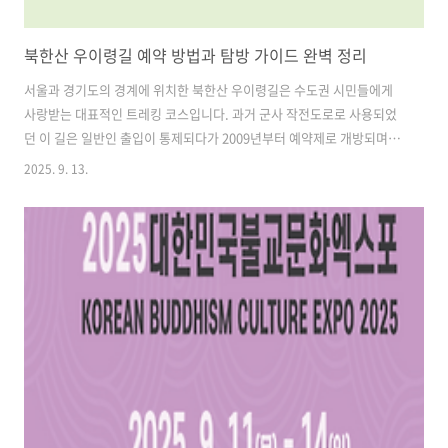
북한산 우이령길 예약 방법과 탐방 가이드 완벽 정리
서울과 경기도의 경계에 위치한 북한산 우이령길은 수도권 시민들에게
사랑받는 대표적인 트레킹 코스입니다. 과거 군사 작전도로로 사용되었
던 이 길은 일반인 출입이 통제되다가 2009년부터 예약제로 개방되며,
지금은 자연 속에서 역사와 문화를 함께 체험할 수 있는 특별한 탐방로로
2025. 9. 13.
자리 잡았습니다.우이령길은 일반 등산로와 달리 사전 예약제가 필수라
는 점에서 차이가 있습니다. 특히 가을 단풍철과 같은 성수기에는 예약이
빠르게 마감되기 때문에, 예약 절차와 운영 규칙을 잘 숙지하는 것이 중
요합니다. 이번 글에서는 북한산 우이령길 예약 방법부터 교통편, 탐방코
스, 주요 볼거리, 준비물, 주의사항까지 한눈에 정리해드리겠습니다. 목
차1. 북한산 우이령길 예약 방법 2. 우이령길 운영 시간 및 기간 3. 북한
산 우이령..