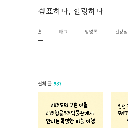
본문 바로가기
쉼표하나, 힐링하나
홈
태그
방명록
건강힐
전체 글
987