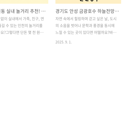
인천 구월동 실내 놀거리 추천! 무제한 오락실 '아이존팝'에서 시간 가는 줄 몰라요
경기도 안성 금광호수 하늘전망대 및 박두진문학길 완전정복
없이 실내에서 가족, 친구, 연
자연 속에서 힐링하며 걷고 싶은 날, 도시
즐길 수 있는 인천의 놀거리를
의 소음을 벗어나 문학과 풍경을 동시에
요?그렇다면 단돈 몇 천 원으
느낄 수 있는 곳이 있다면 어떨까요?바로
한 없이 수십 종의 최신 아케이
경기도 안성시 금광면에 위치한 금광호수
2025. 9. 1.
무제한으로 즐길 수 있는 **'아
입니다.이곳은 아름다운 인공호수와 더불
구월점'**을 소개합니다!이곳
어, 2024년 9월 완공된 하늘전망대와 하
오락실을 넘어, 다양한 게임 콘
늘탐방로(스카이워크), 그리고 청록파 시
 구성이 어우러진 대형 실내
인 박두진을 기리는 박두진문학길까지 갖
다. 어른에게는 향수를, 아
춘, 가족 나들이나 혼자만의 힐링 산책에
새로운 재미를 선사하는 이곳은
안성맞춤인 장소입니다.이번 포스팅에서
두가 좋아할 수밖에 없는 핫
는 금광호수의 매력과 함께 하늘전망대,
요.자, 지금부터 아이존팝의
탐방로, 박두진문학길 3개 코스를 낱낱이
트를 하나하나 살펴보겠습니다!
소개해드리겠습니다. 목차1. 금광호수 개
장만 하면 무제한 게임! 정액제
요 2. 하늘전망대 – 금광호수 최고의 뷰포
력 2. 게임 종류가 이 정도라
인트 3. 하늘탐방로 (스카이워크) – 숲과
 없다! 3. 가족 나들이, 데이트,
호수를 동시에 느끼는 데크길 4. 박두진문