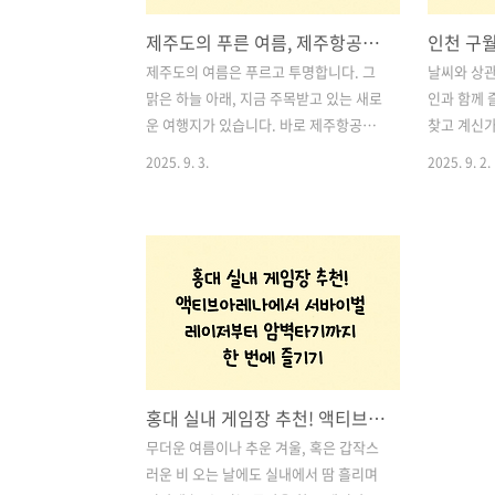
제주도의 푸른 여름, 제주항공우주박물관에서 만나는 특별한 하늘 여행
제주도의 여름은 푸르고 투명합니다. 그
날씨와 상관
맑은 하늘 아래, 지금 주목받고 있는 새로
인과 함께 
운 여행지가 있습니다. 바로 제주항공우
찾고 계신가
주박물관입니다. 실제 항공기와 로켓, 시
로 시간 제
2025. 9. 3.
2025. 9. 2.
뮬레이터와 과학 체험까지 모두 즐길 수
드 게임을 
있는 이곳은 여름방학 시즌을 맞아 가족
이존팝 인천
단위 관광객과 항공·우주 마니아들에게
은 단순한 
특히 인기를 끌고 있습니다.이번 글에서
텐츠와 공간
는 7월에 더 흥미로운 제주항공우주박물
놀이공간입니
관을 구석구석 소개하며, 관람 포인트와
이에게는 
유용한 정보까지 함께 정리해보았습니다.
남녀노소 모
제주 여행을 계획하고 있다면 꼭 참고해
플레이스예
보세요! 목차1. 실물 항공기와 로켓이 눈
매력 포인
홍대 실내 게임장 추천! 액티브아레나에서 서바이벌 레이저부터 암벽타기까지 한 번에 즐기기
앞에! 제주항공우주박물관의 대표 전시
목차1. 입
2. 천문학과 우주의 신비를 한눈에 3. 직
오락실의 매
무더운 여름이나 추운 겨울, 혹은 갑작스
접 조종해보는 비행 시뮬레이터와 과학
고? 없는 게
러운 비 오는 날에도 실내에서 땀 흘리며