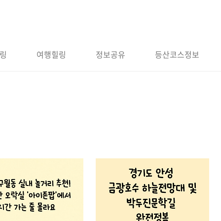
링
여행힐링
정보공유
등산코스정보