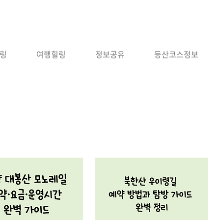
링
여행힐링
정보공유
등산코스정보