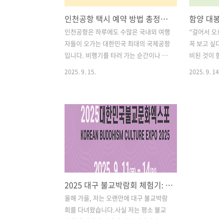
인천공항 택시 예약 방법 총정리｜편리하고 확실한 공항 이동 꿀팁
인천공항은 하루에도 수많은 국내외 여행
“걸어서 오
자들이 오가는 대한민국 최대의 국제공항
꼭 보고 싶
입니다. 비행기를 타러 가는 순간이나 긴
비된 것이 
여행을 마치고 집으로 돌아오는 순간, 가
대봉산휴양
2025. 9. 15.
2025. 9. 14
장 중요한 것은 공항까지 안전하고 편안
은 어른부터
하게 이동하는 것입니다. 특히 이른 새벽
상의 아름다
이나 늦은 밤 도착이라면 대중교통이 끊
기 관광지예
겨버리는 경우가 많아 택시 예약은 필수
에는 필수 
입니다.이 글에서는 인천공항 택시 예약
많아 사전 
방법을 가장 쉽고 실용적인 순서로 총정
셨나요?오늘
리하여 안내해드립니다. 전화 한 통부터
모노레일 예
모바일 앱까지, 여러분의 상황에 맞는 최
인 정보, 
고의 방법을 찾아보세요. 목차1. 인천공
리해드릴게요
2025 대구 불교박람회 체험기: 사전등록부터 히든 담마까지 알차게 즐기는 법
항 택시 예약이 필요한 이유 2. 인천공항
예약 방법 (
택시 예약 방법 4가지 3. 상황별 추천 인
노레일 운영
올해 가을, 저는 오랜만에 대구 불교박람
천공항 택시 예약 방법 4. 인천공항 택시
모노레일 탑
회를 다녀왔습니다.사실 저는 평소 불교