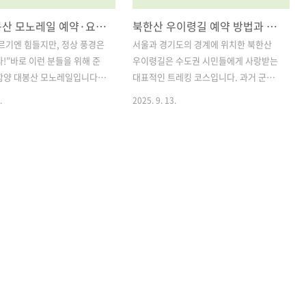
함양 대봉산 모노레일 예약·요금·운영시간 완벽 가이드
북한산 우이령길 예약 방법과 탐방 가이드 완벽 정리
르기엔 힘들지만, 정상 풍경은
서울과 경기도의 경계에 위치한 북한산
다!”바로 이런 분들을 위해 준
우이령길은 수도권 시민들에게 사랑받는
함양 대봉산 모노레일입니다.
대표적인 트레킹 코스입니다. 과거 군사
밸리 안에 위치한 이 모노레일
작전도로로 사용되었던 이 길은 일반인
.
2025. 9. 13.
 아이까지 누구나 쉽게 산 정
출입이 통제되다가 2009년부터 예약제로
움을 누릴 수 있게 해주는 인
개방되며, 지금은 자연 속에서 역사와 문
요. 특히 단풍철과 봄꽃 시즌
화를 함께 체험할 수 있는 특별한 탐방로
코스로 꼽히는데, 워낙 인기가
로 자리 잡았습니다.우이령길은 일반 등
예약이 필수라는 사실, 알고 계
산로와 달리 사전 예약제가 필수라는 점
은 2025년 기준으로 대봉산
에서 차이가 있습니다. 특히 가을 단풍철
약 방법, 운영시간, 요금·할
과 같은 성수기에는 예약이 빠르게 마감
주차·탑승 절차까지 깔끔하게 정
되기 때문에, 예약 절차와 운영 규칙을 잘
. 목차1. 대봉산 모노레일
숙지하는 것이 중요합니다. 이번 글에서
사전 예약 필수!) 2. 대봉산 모
는 북한산 우이령길 예약 방법부터 교통
시간 및 휴무일 3. 주차장부터
편, 탐방코스, 주요 볼거리, 준비물, 주의
승까지 과정 4. 대봉산 모노레
사항까지 한눈에 정리해드리겠습니다. 목