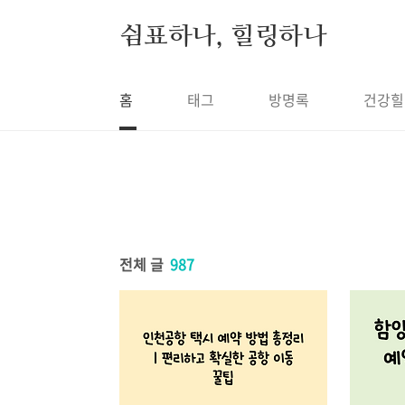
본문 바로가기
쉼표하나, 힐링하나
홈
태그
방명록
건강힐
전체 글
987