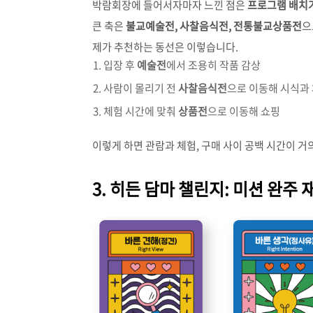
박람회장에 들어서자마자 느낀 점은
프로그램 배치
큰 축은
불교예술전, 사찰음식전, 전통불교상품전
으
제가 추천하는 동선은 이렇습니다.
입장 후
예술전
에서 조용히 작품 감상
사람이 몰리기 전
사찰음식전
으로 이동해 시식과
체험 시간에 맞춰
상품전
으로 이동해 쇼핑
이렇게 하면 관람과 체험, 구매 사이 공백 시간이 거
3. 히든 담마 챌린지: 미션 완주 