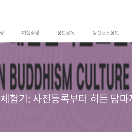
링
여행힐링
정보공유
등산코스정보
회 체험기: 사전등록부터 히든 담마