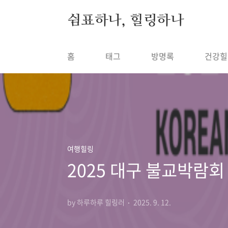
본문 바로가기
쉼표하나, 힐링하나
홈
태그
방명록
건강힐
여행힐링
2025 대구 불교박람
by 하루하루 힐링러
2025. 9. 12.