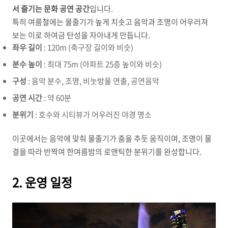
서 즐기는 문화 공연 공간
입니다.
특히 여름철에는 물줄기가 높게 치솟고 음악과 조명이 어우러져
보는 이로 하여금 탄성을 자아내게 만듭니다.
좌우 길이
: 120m (축구장 길이와 비슷)
분수 높이
: 최대 75m (아파트 25층 높이와 비슷)
구성
: 음악 분수, 조명, 비눗방울 연출, 공연음악
공연 시간
: 약 60분
분위기
: 호수와 시티뷰가 어우러진 야경 명소
이곳에서는 음악에 맞춰 물줄기가 춤을 추듯 움직이며, 조명이 물
결을 따라 반짝여 한여름밤의 로맨틱한 분위기를 완성합니다.
2. 운영 일정