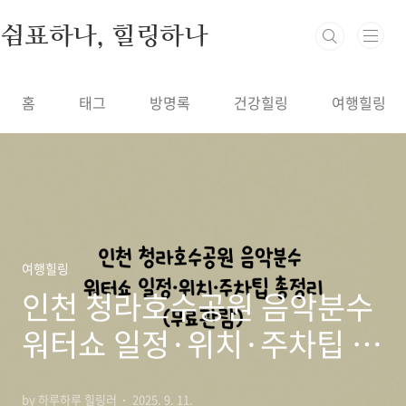
본문 바로가기
쉼표하나, 힐링하나
홈
태그
방명록
건강힐링
여행힐링
여행힐링
인천 청라호수공원 음악분수
워터쇼 일정·위치·주차팁 총
정리 (무료관람)
by 하루하루 힐링러
2025. 9. 11.