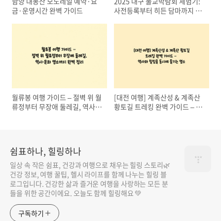
함양 대봉산 모노레일 예약·요
2025 대구 불교박람회 체험기:
금·운영시간 완벽 가이드
사전등록부터 히든 담마까지 알
차게 즐기는 법
월류봉 여행 가이드 – 절벽 위 월
[대전 여행] 계족산성 & 계족산
류정부터 무장애 둘레길, 역사·
황토길 트레킹 완벽 가이드 – 역
문화 명소까지 완벽 정리
사와 힐링을 동시에 즐기는 명소
쉼표하나, 힐링하나
일상 속 작은 쉼표, 건강과 여행으로 채우는 힐링 스토리🌿
건강 정보, 여행 꿀팁, 헬시 라이프를 함께 나누는 힐링 블
로그입니다. 건강한 삶과 즐거운 여행을 사랑하는 모든 분
들을 위한 공간이에요. 오늘도 함께 힐링해요 💚
구독하기