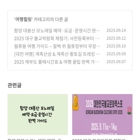
'
여행힐링
' 카테고리의 다른 글
함양 대봉산 모노레일 예약·요금·운영시간 완벽
2025.09.14
가이드
2025 대구 불교박람회 체험기: 사전등록부터 히
2025.09.12
(0)
든 담마까지 알차게 즐기는 법
월류봉 여행 가이드 – 절벽 위 월류정부터 무장애
2025.09.10
(1)
둘레길, 역사·문화 명소까지 완벽 정리
[대전 여행] 계족산성 & 계족산 황토길 트레킹 완
2025.09.09
(0)
벽 가이드 – 역사와 힐링을 동시에 즐기는 명소
2025 제부도 물때시간표 & 여행 꿀팁 완벽 가이
2025.09.07
드
(1)
(0)
관련글