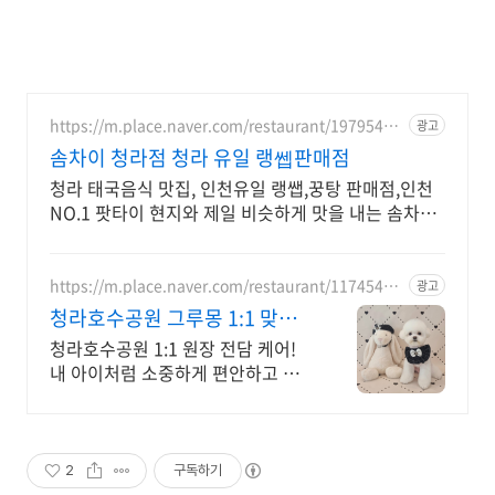
https://m.place.naver.com/restaurant/19795405
광고
41
솜차이 청라점 청라 유일 랭쎕판매점
청라 태국음식 맛집, 인천유일 랭쌥,꿍탕 판매점,인천
NO.1 팟타이 현지와 제일 비슷하게 맛을 내는 솜차이
입니다!
https://m.place.naver.com/restaurant/11745458
광고
73
청라호수공원 그루몽 1:1 맞춤
케어 미용실
청라호수공원 1:1 원장 전담 케어!
내 아이처럼 소중하게 편안하고 안
전한 미용실 좋은 케어 제품과 높은
완성도의 미용으로 항상 최상의 서
비스를 제공하겠습니다.
2
구독하기