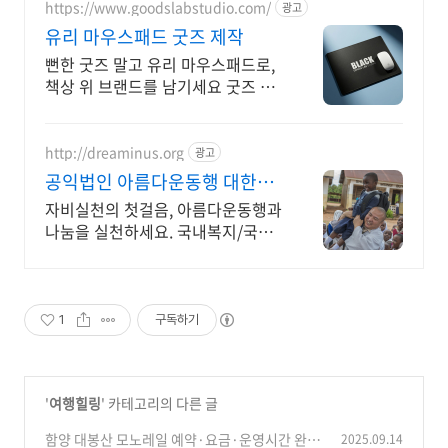
https://www.goodslabstudio.com/
광고
유리 마우스패드 굿즈 제작
뻔한 굿즈 말고 유리 마우스패드로,
책상 위 브랜드를 남기세요 굿즈 제
작 / 기업 / B2B / B2C / 판촉물 / 입
사키트 / 직원선물
http://dreaminus.org
광고
공익법인 아름다운동행 대한불
교조계종 설립 모금기관
자비실천의 첫걸음, 아름다운동행과
나눔을 실천하세요. 국내복지/국제
개발/긴급구호
1
구독하기
'
여행힐링
' 카테고리의 다른 글
함양 대봉산 모노레일 예약·요금·운영시간 완벽
2025.09.14