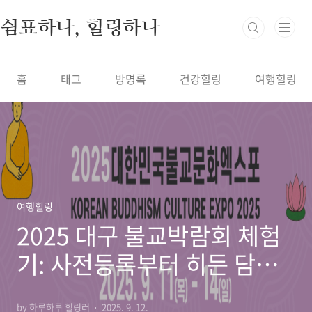
본문 바로가기
쉼표하나, 힐링하나
홈
태그
방명록
건강힐링
여행힐링
여행힐링
2025 대구 불교박람회 체험
기: 사전등록부터 히든 담마
까지 알차게 즐기는 법
by 하루하루 힐링러
2025. 9. 12.