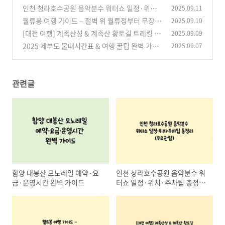
가이드
인천 청라호수공원 음악분수 워터쇼 일정·위치·
2025.09.11
(0)
주차팁 총정리 (무료관람)
월류봉 여행 가이드 – 절벽 위 월류정부터 무장애
2025.09.10
(1)
둘레길, 역사·문화 명소까지 완벽 정리
[대전 여행] 계족산성 & 계족산 황토길 트레킹 완
2025.09.09
(0)
벽 가이드 – 역사와 힐링을 동시에 즐기는 명소
2025 제부도 물때시간표 & 여행 꿀팁 완벽 가이
2025.09.07
드
(1)
(0)
관련글
함양 대봉산 모노레일 예약·요
인천 청라호수공원 음악분수 워
금·운영시간 완벽 가이드
터쇼 일정·위치·주차팁 총정리
(무료관람)