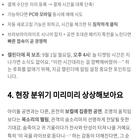
결제 수단은 미리 등록 → 결제 시간을 대폭 단축!
가능하다면
PC와 모바일
동시에 예매 시도
자동 새로고침 기능은 피하고, 시간을 체크한 뒤
침착하게 클릭
브라보마이라이프 시니어 잡지 + 공연 초대권 패키지 특전을 노린다면
빠른 접속이 곧 경쟁력
캘린더에 꼭 보조
: 9월 1일 월요일,
오후 4시
! 늘 티켓팅 시간은 지
나가면 소식도 없어요. “이런 시간대라는 걸 깜빡해버렸어…” 하
는 후회를 없애기 위해, 지금 캘린더에 알림 설정 중요한 포인트입
니다.
4. 현장 분위기 미리미리 상상해보아요
아이돌 공연과는 다른, 온전히
보컬에 집중한 공연
. 조명의 움직임
보다는
목소리의 떨림
, 관객의 숨소리마저 선명하게 전달될 듯한
기대감. 숨죽이고 귀 기울이다가 찬사와 탄성이 터져 나올 거예요.
특히 ‘이 곡을 라이브로 듣다니…’ 하는 감동이 더해진다면, 그 순