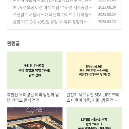
서울! 방문 전 알아야 할 모든 것
2025 경복궁 야간 미식 체험 ‘수라간 시식공감’
2025.08.30
(0)
예매·응모 방법 총정리
오션월드 셔틀버스 예약 완벽 가이드｜예매 방법
2025.08.24
(2)
·출발지·환불·할인 총정리
몸만 가도 OK! 40만원 상당 ‘시야쥬 캠핑페스티
2025.08.23
(2)
벌’ 남이섬 1박 2일 무료 캠핑 참여 방법
(0)
관련글
북한산 우이령길 예약 방법과 탐
완전히 새로워진 SEA LIFE 코엑
방 가이드 완벽 정리
스 아쿠아리움, 서울! 방문 전 알
아야 할 모든 것