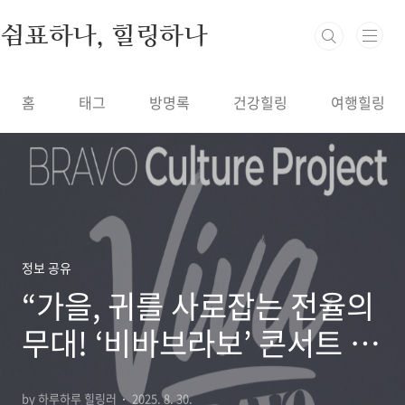
본문 바로가기
쉼표하나, 힐링하나
홈
태그
방명록
건강힐링
여행힐링
정보 공유
“가을, 귀를 사로잡는 전율의
무대! ‘비바브라보’ 콘서트 –
명품 보컬 4인의 가왕 축제,
by 하루하루 힐링러
2025. 8. 30.