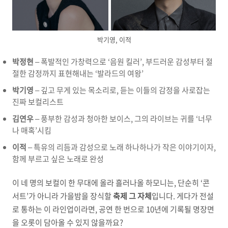
박기영, 이적
박정현
– 폭발적인 가창력으로 ‘음원 킬러’, 부드러운 감성부터 절
절한 감정까지 표현해내는 ‘발라드의 여왕’
박기영
– 깊고 무게 있는 목소리로, 듣는 이들의 감정을 사로잡는
진짜 보컬리스트
김연우
– 풍부한 감성과 청아한 보이스, 그의 라이브는 귀를 ‘너무
나 매혹’시킴
이적
– 특유의 리듬과 감성으로 노래 하나하나가 작은 이야기이자,
함께 부르고 싶은 노래로 완성
이 네 명의 보컬이 한 무대에 올라 흘러나올 하모니는, 단순히 ‘콘
서트’가 아니라 가을밤을 장식할
축제 그 자체
입니다. 게다가 전설
로 통하는 이 라인업이라면, 공연 한 번으로 10년에 기록될 명장면
을 오롯이 담아올 수 있지 않을까요?