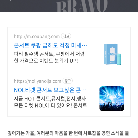
서울 경희대에서 펼쳐진다”
http://m.coupang.com
광고
콘서트 쿠팡 급해도 걱정 마세요
로켓배송
파티 필수템 콘서트, 쿠팡에서 저렴
한 가격으로 이벤트 분위기 UP!
https://nol.yanolja.com
광고
NOL티켓 콘서트 보고싶은 콘서
트 NOL할인
지금 HOT 콘서트,뮤지컬,전시,행사
모든 티켓 NOL에 다 있어요! 콘서트
깊어가는 가을, 여러분의 마음을 한 번에 사로잡을 공연 소식을 들