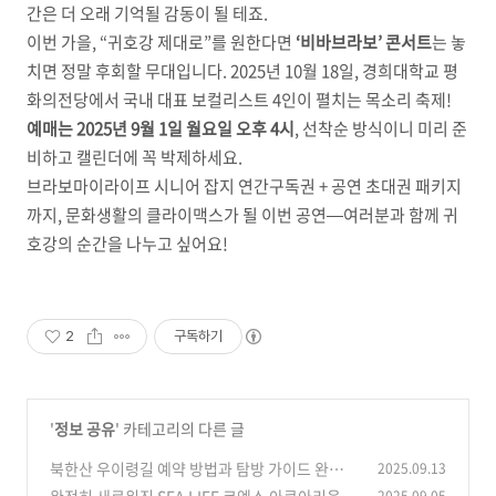
간은 더 오래 기억될 감동이 될 테죠.
이번 가을, “귀호강 제대로”를 원한다면
‘비바브라보’ 콘서트
는 놓
치면 정말 후회할 무대입니다. 2025년 10월 18일, 경희대학교 평
화의전당에서 국내 대표 보컬리스트 4인이 펼치는 목소리 축제!
예매는 2025년 9월 1일 월요일 오후 4시
, 선착순 방식이니 미리 준
비하고 캘린더에 꼭 박제하세요.
브라보마이라이프 시니어 잡지 연간구독권 + 공연 초대권 패키지
까지, 문화생활의 클라이맥스가 될 이번 공연—여러분과 함께 귀
호강의 순간을 나누고 싶어요!
2
구독하기
'
정보 공유
' 카테고리의 다른 글
북한산 우이령길 예약 방법과 탐방 가이드 완벽
2025.09.13
정리
완전히 새로워진 SEA LIFE 코엑스 아쿠아리움,
2025.09.05
(1)