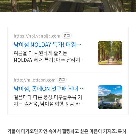
법
https://nol.yanolja.com
광고
남이섬 NOLDAY 특가! 매일
NOL DRAW 추첨!
여름을 더 시원하게 즐기는
NOLDAY 레저 특가! 매주 달라지는
테마 여행 할인
http://m.lotteon.com
광고
남이섬, 롯데ON 첫구매 최대 5
천원 혜택!
걸음마다 다른 풍경 머무를수록 커
지는 즐거움, 남이섬 여행 지금 바로
만나보세요!
가을이 다가오면 자연 속에서 힐링하고 싶은 마음이 커지죠. 특히