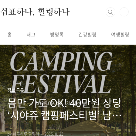
본문 바로가기
쉼표하나, 힐링하나
홈
태그
방명록
건강힐링
여행힐링
정보 공유
몸만 가도 OK! 40만원 상당
‘시야쥬 캠핑페스티벌’ 남이
섬 1박 2일 무료 캠핑 참여 방
by 하루하루 힐링러
2025. 8. 23.