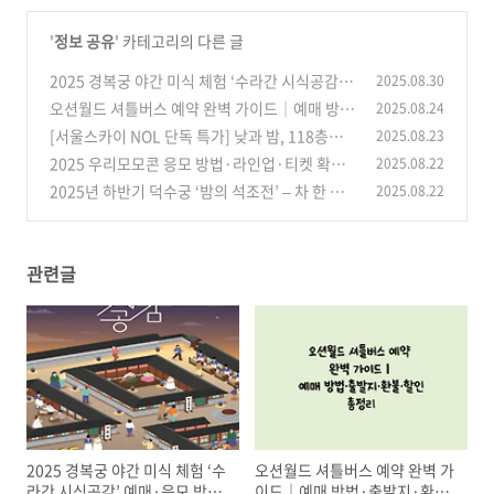
'
정보 공유
' 카테고리의 다른 글
2025 경복궁 야간 미식 체험 ‘수라간 시식공감’
2025.08.30
예매·응모 방법 총정리
오션월드 셔틀버스 예약 완벽 가이드｜예매 방법
2025.08.24
(2)
·출발지·환불·할인 총정리
[서울스카이 NOL 단독 특가] 낮과 밤, 118층에
2025.08.23
(2)
서 즐기는 환상적인 서울 뷰 & 블루밍 유니버스
2025 우리모모콘 응모 방법·라인업·티켓 확인
2025.08.22
꽃 전시
총정리
(0)
2025년 하반기 덕수궁 ‘밤의 석조전’ – 차 한 잔
2025.08.22
(4)
의 여유와 클래식·뮤지컬 공연이 있는 로맨틱 야
간 프로그램 완벽 가이드
(0)
관련글
2025 경복궁 야간 미식 체험 ‘수
오션월드 셔틀버스 예약 완벽 가
라간 시식공감’ 예매·응모 방법
이드｜예매 방법·출발지·환불