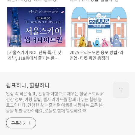
총정리
·할인 총정리
[서울스카이 NOL 단독 특가] 낮
2025 우리모모콘 응모 방법·라
과 밤, 118층에서 즐기는 환상적
인업·티켓 확인 총정리
인 서울 뷰 & 블루밍 유니버스
꽃 전시
쉼표하나, 힐링하나
일상 속 작은 쉼표, 건강과 여행으로 채우는 힐링 스토리🌿
건강 정보, 여행 꿀팁, 헬시 라이프를 함께 나누는 힐링 블
로그입니다. 건강한 삶과 즐거운 여행을 사랑하는 모든 분
들을 위한 공간이에요. 오늘도 함께 힐링해요 💚
구독하기