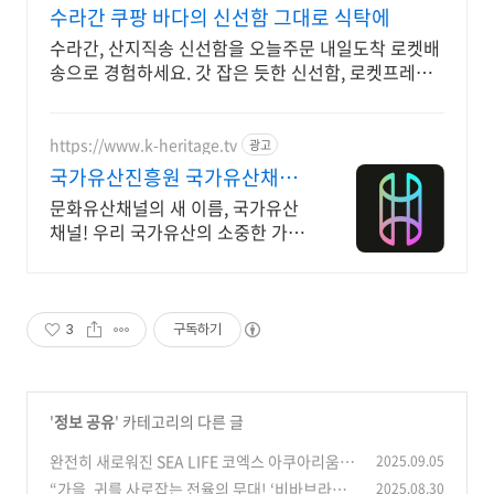
수라간 쿠팡 바다의 신선함 그대로 식탁에
수라간, 산지직송 신선함을 오늘주문 내일도착 로켓배
송으로 경험하세요. 갓 잡은 듯한 신선함, 로켓프레시
로 집까지 그대로! 와우회원 무료배송.
https://www.k-heritage.tv
광고
국가유산진흥원 국가유산채널
한국의 세계유산 영상
문화유산채널의 새 이름, 국가유산
채널! 우리 국가유산의 소중한 가치
를 전합니다
3
구독하기
'
정보 공유
' 카테고리의 다른 글
완전히 새로워진 SEA LIFE 코엑스 아쿠아리움,
2025.09.05
서울! 방문 전 알아야 할 모든 것
“가을, 귀를 사로잡는 전율의 무대! ‘비바브라보’
2025.08.30
(0)