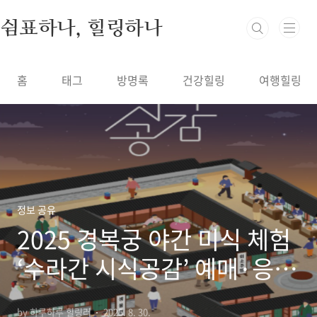
본문 바로가기
쉼표하나, 힐링하나
홈
태그
방명록
건강힐링
여행힐링
정보 공유
2025 경복궁 야간 미식 체험
‘수라간 시식공감’ 예매·응모
방법 총정리
by 하루하루 힐링러
2025. 8. 30.