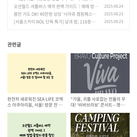
콘서트 – 명품 보컬 4인의 가왕 축제, 서울 경희대
오션월드 셔틀버스 예약 완벽 가이드｜예매 방법
2025.08.24
에서 펼쳐진다”
·출발지·환불·할인 총정리
(4)
몸만 가도 OK! 40만원 상당 ‘시야쥬 캠핑페스티
2025.08.23
(2)
벌’ 남이섬 1박 2일 무료 캠핑 참여 방법
[서울스카이 NOL 단독 특가] 낮과 밤, 118층에
2025.08.23
(0)
서 즐기는 환상적인 서울 뷰 & 블루밍 유니버스
꽃 전시
(0)
관련글
완전히 새로워진 SEA LIFE 코엑
“가을, 귀를 사로잡는 전율의 무
스 아쿠아리움, 서울! 방문 전 알
대! ‘비바브라보’ 콘서트 – 명품
아야 할 모든 것
보컬 4인의 가왕 축제, 서울 경희
대에서 펼쳐진다”