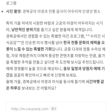
로그램
사진 촬영
: 경복궁의 야경과 전통 음식이 어우러져 인생샷 명소
특히 가을 저녁의 시원한 바람과 고궁의 야경이 어우러지는 시기
라,
낭만적인 분위기
를 즐기고 싶은 분들에게 제격입니다.
경복궁에서만 경험할 수 있는 특별한 야간 프로그램, **‘수라간 시
식공감’**은 단순한 미식 행사를 넘어
한국 전통 문화의 매력을 오
롯이 느낄 수 있는 특별한 기회
입니다. 궁중 다과와 정통 수라상 체
험, 자유 체험존까지 더해져 풍성한 콘텐츠를 자랑하는 만큼, 올가
을 특별한 추억을 만들고 싶다면 꼭 도전해 보시길 추천드립니다.
예매 경쟁률이 높을 것으로 예상되니,
응모 일정과 당첨자 예매 기
간
을 꼼꼼히 확인하시고 빠르게 신청해 보세요.
올해 가을, 경복궁에서 야경과 미식을 동시에 즐기며
시간여행 같
은 하루
를 보내보는 건 어떨까요?
http://m.coupang.com
광고