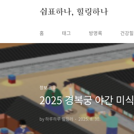
본문 바로가기
쉼표하나, 힐링하나
홈
태그
방명록
건강힐
정보 공유
2025 경복궁 야간 미
by 하루하루 힐링러
2025. 8. 30.