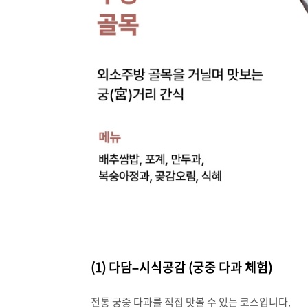
(1) 다담–시식공감 (궁중 다과 체험)
전통 궁중 다과를 직접 맛볼 수 있는 코스입니다.