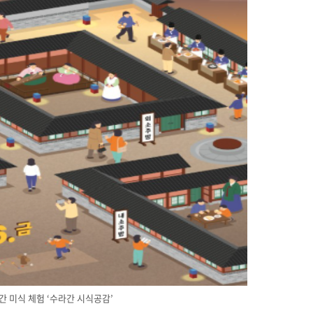
간 미식 체험 ‘수라간 시식공감’