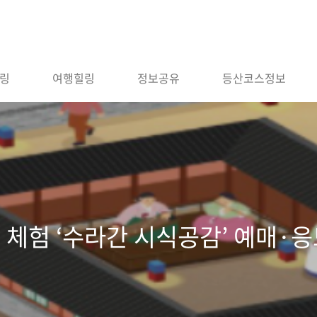
링
여행힐링
정보공유
등산코스정보
식 체험 ‘수라간 시식공감’ 예매·