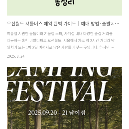
오션월드 셔틀버스 예약 완벽 가이드｜예매 방법·출발지·환불·할인 총정리
여름철 시원한 물놀이와 겨울철 스파, 사계절 내내 다양한 즐길 거리를
제공하는 홍천 비발디파크 오션월드. 서울에서 차로 약 2시간 거리라 당
일치기 또는 1박 2일 여행지로 많은 사람들이 찾는 곳입니다. 하지만 자
차가 없는 분들이나 운전에 부담을 느끼는 분들에게는 셔틀버스 이용이
2025. 8. 24.
필수적입니다.특히 성수기에는 좌석이 빠르게 마감되기 때문에 사전 예
약 방법, 취소·환불 규정, 할인 혜택 등을 잘 숙지해야 쾌적하게 이동할
수 있습니다. 오늘은 처음 오션월드 셔틀을 이용하시는 분도 실수 없이
예약할 수 있도록 예매 방법부터 좌석 선택, 할인 팁까지 총정리해 드리
겠습니다. 목차1. 오션월드 셔틀버스 예매 방법 2. 성수기 예약 전략 3.
서울 출발지 선택 가이드 4. 자유석 운영 시 좌석 꿀팁 5. 취소·환불 ..