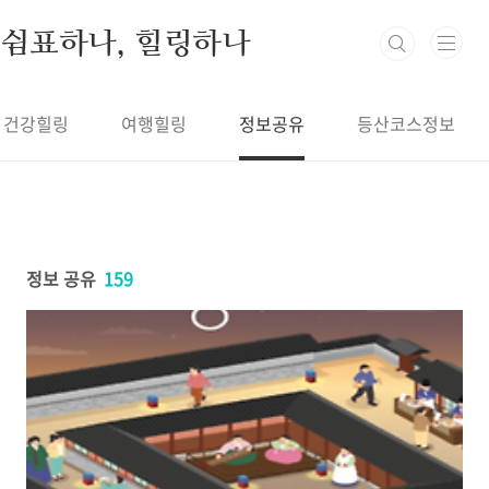
본문 바로가기
쉼표하나, 힐링하나
건강힐링
여행힐링
정보공유
등산코스정보
정보 공유
159