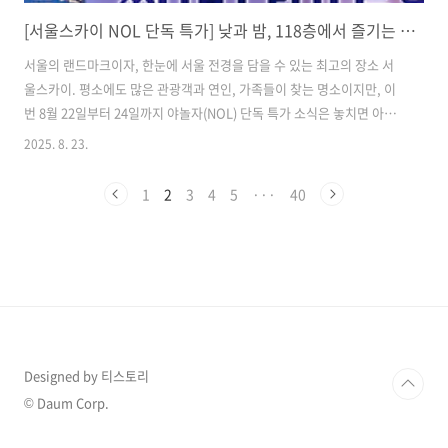
[서울스카이 NOL 단독 특가] 낮과 밤, 118층에서 즐기는 환상적인 서울 뷰 & 블루밍 유니버스 꽃 전시
서울의 랜드마크이자, 한눈에 서울 전경을 담을 수 있는 최고의 장소 서
울스카이. 평소에도 많은 관광객과 연인, 가족들이 찾는 명소이지만, 이
번 8월 22일부터 24일까지 야놀자(NOL) 단독 특가 소식은 놓치면 아까
운 기회입니다. 낮과 밤, 완전히 다른 매력을 가진 서울스카이에서 하루
2025. 8. 23.
종일 즐길 수 있는 프로그램과 할인 정보, 그리고 썸머 나이트 서울 야경
까지 자세히 소개해드릴게요. 목차1. 서울스카이 단독 특가, 이게 진짜
1
2
3
4
5
···
40
꿀이야! 2. 낮과 밤, 완전히 다른 서울스카이의 매력 3. 엘리베이터 1분
만에 118층, 상상만 해도 스릴 만점! 4. NOL 특가 예매 방법 5. 서울스카
이에서 즐기는 특별한 하루 코스 제안 6. 놓치면 후회! 이번 특가, 반드시
기억해야 할 이유 7. 서울스카이 정보 서울..
Designed by 티스토리
© Daum Corp.