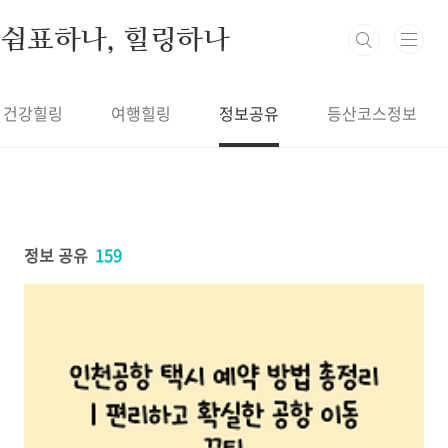
본문 바로가기
쉼표하나, 힐링하나
건강힐링
여행힐링
정보공유
등산코스정보
정보 공유
159