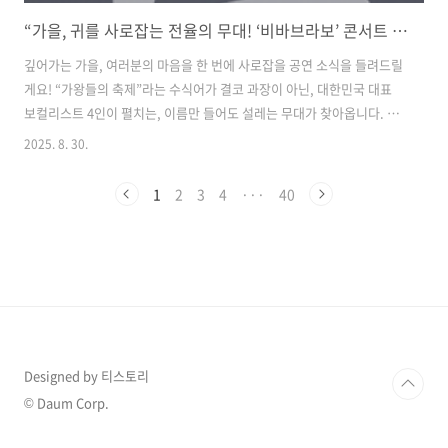
“가을, 귀를 사로잡는 전율의 무대! ‘비바브라보’ 콘서트 – 명품 보컬 4인의 가왕 축제, 서울 경희대에서 펼쳐진다”
깊어가는 가을, 여러분의 마음을 한 번에 사로잡을 공연 소식을 들려드릴
게요! “가왕들의 축제”라는 수식어가 결코 과장이 아닌, 대한민국 대표
보컬리스트 4인이 펼치는, 이름만 들어도 설레는 무대가 찾아옵니다. 바
로, ‘비바브라보’ 콘서트! 박정현, 박기영, 김연우, 이적으로 이어지는 na
2025. 8. 30.
가수급 명품 보컬 라인업이라니… 단지 티켓 한 장이면 귀가 호강하고,
온몸이 전율할 그런 무대가 펼쳐질 예정이에요.LED 불빛 아래에서 차분
1
2
3
4
···
40
히 울려 퍼질 환상의 하모니, 가슴 깊이 전해질 감동의 목소리들은 분명
여러분의 감성을 한층 더 채워줄 거예요. “눈물이 날 것 같다”는 기대감,
공감하시죠? 이제 이 기적 같은 하루를 놓치지 않도록 본문에서 자세하
게 준비했습니다. 마지막까지 함께 귀호강 제대로 해봐요! 목차1. ..
Designed by 티스토리
© Daum Corp.