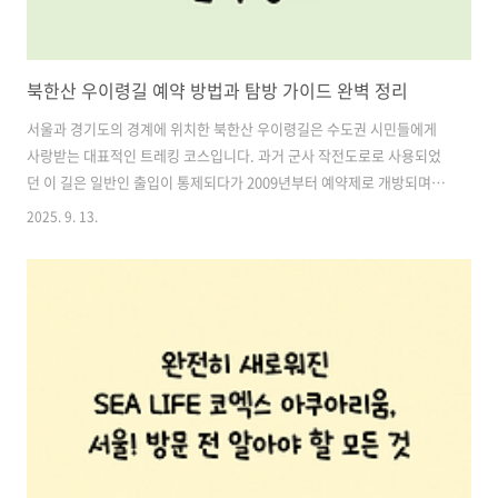
북한산 우이령길 예약 방법과 탐방 가이드 완벽 정리
서울과 경기도의 경계에 위치한 북한산 우이령길은 수도권 시민들에게
사랑받는 대표적인 트레킹 코스입니다. 과거 군사 작전도로로 사용되었
던 이 길은 일반인 출입이 통제되다가 2009년부터 예약제로 개방되며,
지금은 자연 속에서 역사와 문화를 함께 체험할 수 있는 특별한 탐방로로
2025. 9. 13.
자리 잡았습니다.우이령길은 일반 등산로와 달리 사전 예약제가 필수라
는 점에서 차이가 있습니다. 특히 가을 단풍철과 같은 성수기에는 예약이
빠르게 마감되기 때문에, 예약 절차와 운영 규칙을 잘 숙지하는 것이 중
요합니다. 이번 글에서는 북한산 우이령길 예약 방법부터 교통편, 탐방코
스, 주요 볼거리, 준비물, 주의사항까지 한눈에 정리해드리겠습니다. 목
차1. 북한산 우이령길 예약 방법 2. 우이령길 운영 시간 및 기간 3. 북한
산 우이령..