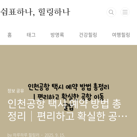
본문 바로가기
쉼표하나, 힐링하나
홈
태그
방명록
건강힐링
여행힐링
정보 공유
인천공항 택시 예약 방법 총
정리｜편리하고 확실한 공항
이동 꿀팁
by 하루하루 힐링러
2025. 9. 15.