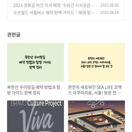
콘서트 – 명품 보컬 4인의 가왕 축제, 서울 경희대
2025 경복궁 야간 미식 체험 ‘수라간 시식공감’
2025.08.30
에서 펼쳐진다”
예매·응모 방법 총정리
(4)
오션월드 셔틀버스 예약 완벽 가이드｜예매 방법
2025.08.24
(2)
·출발지·환불·할인 총정리
(2)
관련글
북한산 우이령길 예약 방법과 탐
완전히 새로워진 SEA LIFE 코엑
방 가이드 완벽 정리
스 아쿠아리움, 서울! 방문 전 알
아야 할 모든 것