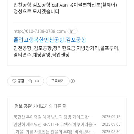
해! -
인천공항 김포공항 callvan 몸이불편하신분(휠체어)
정성으로 모시겠습니다
http://010-7188-0738.com/
광고
즐겁고행복한인천공항.김포공항
인천공항, 김포공항,정직한요금,지방장거리,골프투어,
엠티연수,웨딩촬영,픽업샌딩
공감
구독하기
'
정보 공유
' 카테고리의 다른 글
북한산 우이령길 예약 방법과 탐방 가이드 완벽
2025.09.13
정리
완전히 새로워진 SEA LIFE 코엑스 아쿠아리움,
2025.09.05
(1)
서울! 방문 전 알아야 할 모든 것
“가을, 귀를 사로잡는 전율의 무대! ‘비바브라보’
2025.08.30
(0)