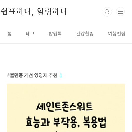
본문 바로가기
쉼표하나, 힐링하나
홈
태그
방명록
건강힐링
여행힐링
불면증 개선 영양제 추천
1