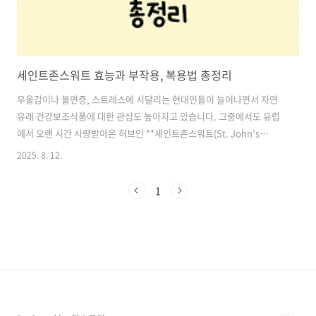
세인트존스워트 효능과 부작용, 복용법 총정리
우울감이나 불면증, 스트레스에 시달리는 현대인들이 늘어나면서 자연
유래 건강보조식품에 대한 관심도 높아지고 있습니다. 그중에서도 유럽
에서 오랜 시간 사랑받아온 허브인 **세인트존스워트(St. John’s
Wort)**는 최근 국내에서도 많은 주목을 받고 있습니다. 오늘은 세인트
2025. 8. 12.
존스워트의 주요 효능, 부작용, 그리고 복용법까지 한눈에 정리해드립니
다. 목차1. 세인트존스워트란? 2. 세인트존스워트 효능 3. 세인트존스워
1
트 부작용 4. 세인트존스워트 복용법 세인트존스워트 영양제 추천,구매
바로가기1. 세인트존스워트란?세인트존스워트는 서양 고추나물이라고
도 불리는 식물로, 노란색 꽃이 특징이며 유럽과 북미 등지에서 주로 자
생합니다.전통적으로 마음의 상처를 치유하는 허브로 알려져 있으며, 수
세기 동안 우울증, 불..