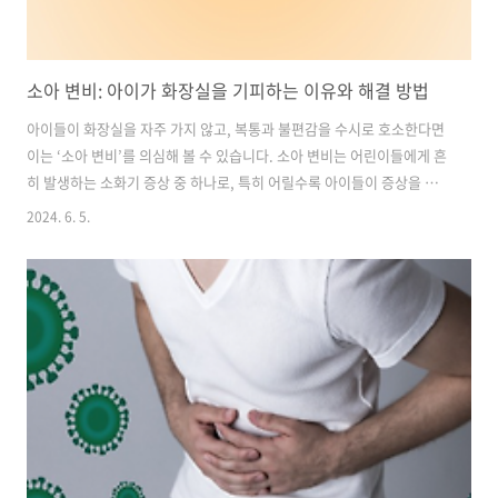
소아 변비: 아이가 화장실을 기피하는 이유와 해결 방법
아이들이 화장실을 자주 가지 않고, 복통과 불편감을 수시로 호소한다면
이는 ‘소아 변비’를 의심해 볼 수 있습니다. 소아 변비는 어린이들에게 흔
히 발생하는 소화기 증상 중 하나로, 특히 어릴수록 아이들이 증상을 제
대로 표현하지 못하는 경우가 많기 때문에 보호자의 세심한 관찰과 주의
2024. 6. 5.
가 필요합니다. 이 글에서는 소아 변비의 원인, 증상, 그리고 효과적인 치
료 방법에 대해 알아보겠습니다. 아이의 건강을 지키기 위한 첫걸음, 지
금부터 시작해보세요! 목차1. 어린아이 배변 횟수와 소아 변비: 연령별
가이드2. 소아 변비의 원인3. 소아 변비의 치료 및 개선 방법1. 어린아이
배변 횟수와 소아 변비: 연령별 가이드어린아이의 배변 횟수는 연령에 따
라 변화합니다. 출생 직후부터 3개월 전후의 신생아는 하루 2~3회..