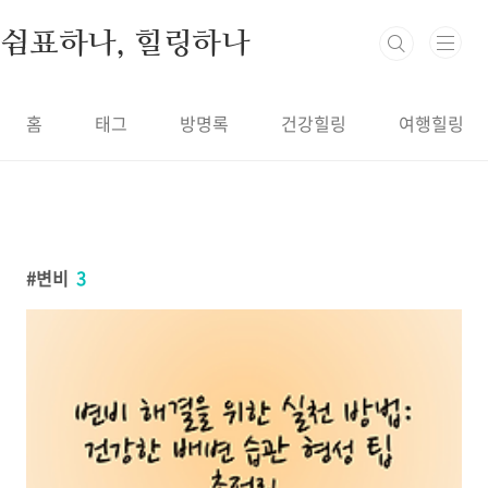
본문 바로가기
쉼표하나, 힐링하나
홈
태그
방명록
건강힐링
여행힐링
변비
3