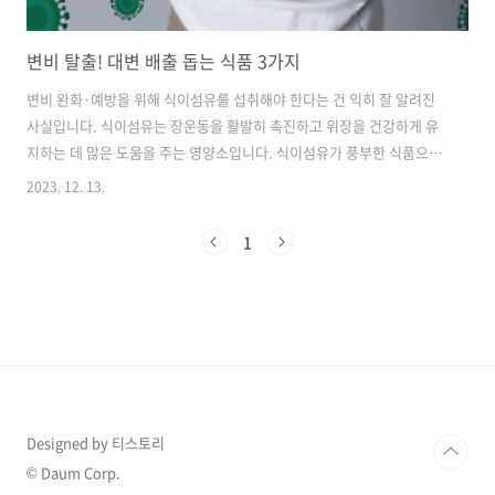
변비 탈출! 대변 배출 돕는 식품 3가지
변비 완화·예방을 위해 식이섬유를 섭취해야 한다는 건 익히 잘 알려진
사실입니다. 식이섬유는 장운동을 활발히 촉진하고 위장을 건강하게 유
지하는 데 많은 도움을 주는 영양소입니다. 식이섬유가 풍부한 식품으로
는 콩과 식물, 과일류, 채소류, 뿌리채소, 해조류, 버섯류, 견과류, 통곡물
2023. 12. 13.
또는 전곡류 등이 있습니다. 평소 변비가 심하면 이 같은 식품들을 주로
먹어보면 변비증상을 완화 시킬 수 있습니다. 오늘은 변비 증상 완화에
1
도움이 되는 대표적인 식품들과 효능에 대애 알아 보도록 하겠습니다. 프
룬 프룬은 변비 환자들 사이에서 유명한 식품입니다. 프룬은 서양자두로
수분이 20% 정도 남을 때까지 말린 식품으로, 프룬 100g에는 약 7g의
식이섬유가 들어있는데 프룬 속 식이섬유는 절반이 비수용성 섬유질로,
장운..
Designed by 티스토리
© Daum Corp.