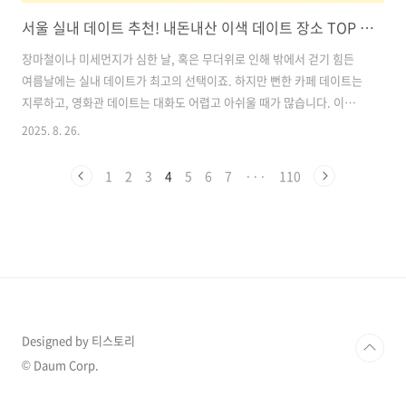
서울 실내 데이트 추천! 내돈내산 이색 데이트 장소 TOP 3 (서울 강남·영등포·인사동)
장마철이나 미세먼지가 심한 날, 혹은 무더위로 인해 밖에서 걷기 힘든
여름날에는 실내 데이트가 최고의 선택이죠. 하지만 뻔한 카페 데이트는
지루하고, 영화관 데이트는 대화도 어렵고 아쉬울 때가 많습니다. 이런
분들을 위해 오늘은 제가 직접 다녀온 서울 실내 이색 데이트 장소 3곳을
2025. 8. 26.
소개해드릴게요. 목차1. 쉼과 힐링의 공간, 쉼라운지 강남점 2. 귀여움
폭발! 산리오 특별전 3. 손으로 만드는 추억, 빕이디밥이디부 인사동 1.
1
2
3
4
5
6
7
···
110
쉼과 힐링의 공간, 쉼라운지 강남점 📍 주소: 서울 강남구 테헤란로 101
이즈타워 지하1층🗓️⏰ 운영시간: 24시간 연중무휴💰 이용 가격:평일 1
인 55분 15,800원 / 2인 55분 23,600원주말 1인 55분 17,800원 / 2인
55분 25,600원📍 사전..
Designed by 티스토리
© Daum Corp.