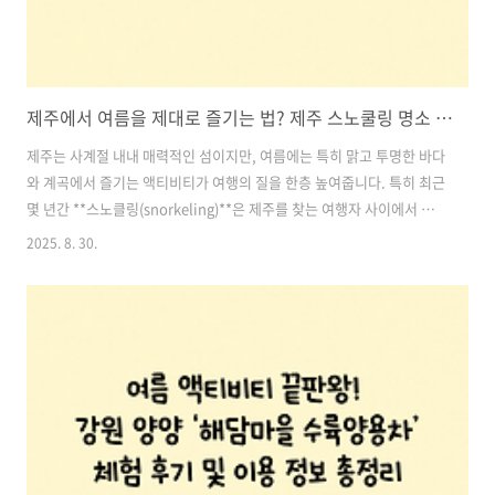
제주에서 여름을 제대로 즐기는 법? 제주 스노쿨링 명소 추천!
제주는 사계절 내내 매력적인 섬이지만, 여름에는 특히 맑고 투명한 바다
와 계곡에서 즐기는 액티비티가 여행의 질을 한층 높여줍니다. 특히 최근
몇 년간 **스노클링(snorkeling)**은 제주를 찾는 여행자 사이에서 인
기 급상승 중인 여름 액티비티 중 하나입니다. 장비만 간단히 준비하면
2025. 8. 30.
누구나 쉽게 바닷속을 들여다볼 수 있다는 점에서 남녀노소 모두에게 사
랑받고 있죠.이번 글에서는 에메랄드빛 제주 바다와 비밀스러운 계곡에
서 맑은 물속 세계를 직접 체험할 수 있는 제주 스노클링 명소 3곳을 소개
합니다. 초보자도 안심하고 즐길 수 있는 안전한 장소만을 골랐으니, 이
번 여름엔 꼭 한 번 방문해 보세요. 목차1. 원앙폭포 – 숲속에 숨은 비밀
계곡에서 스노클링 2. 코난해변 – 동화 속 풍경 같은 에메랄드빛..