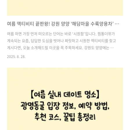
여름 액티비티 끝판왕! 강원 양양 ‘해담마을 수륙양용차’ 체험 후기 및 이용 정보 총정리
여름 하면 가장 먼저 떠오르는 단어는 바로 ‘시원함’입니다. 찜통더위가
계속되는 요즘, 답답한 도심을 벗어나 짜릿하고 시원한 액티비티를 찾고
계시다면, 오늘 소개해드릴 이곳을 꼭 주목하세요. 강원도 양양에는 물과
산, 자갈길을 달리며 온몸으로 자연을 느낄 수 있는 독특한 레저 체험장
2025. 8. 28.
이 있습니다. 바로 **‘해담마을휴양지 수륙양용차 체험’**입니다.단순한
수상레저를 넘어, 오프로드 버기카와 수륙양용차, 활쏘기, 카약까지 다
양하게 즐길 수 있어 가족 단위는 물론 친구, 연인과 함께 떠나기에 딱 좋
은 곳인데요. 이곳은 캠핑장과 펜션, 방갈로까지 완비되어 있어 하루 코
스로도, 1박 2일 여행으로도 훌륭한 여행지로 손꼽히고 있습니다.그럼
지금부터 해담마을 수륙양용차 체험과 캠핑장 정보, 요금 및 꿀팁까지 모
두 자..