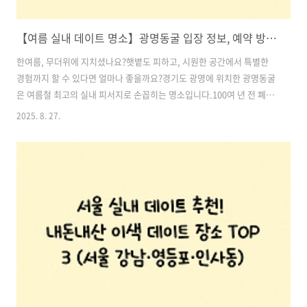
【여름 실내 데이트 명소】광명동굴 입장 정보, 예약 방법, 추천 코스, 꿀팁 총정리, 무더위 피하기 딱 좋은 예술과 자연이 공존하는 힐링 명소
한여름, 무더위에 지치셨나요?햇볕도 피하고, 시원한 공간에서 특별한
경험까지 할 수 있다면 얼마나 좋을까요?경기도 광명에 위치한 광명동굴
은 여름철 최고의 실내 피서지로 손꼽히는 명소입니다.100여 년 전 폐광
된 탄광이 예술과 빛의 공간으로 재탄생하여, 더운 여름에도 긴팔 겉옷
2025. 8. 27.
하나면 충분히 즐길 수 있는 시원한 동굴 속 여행이 펼쳐집니다.특히,
SNS에서 입소문 난 조형물과 빛의 예술 전시는 연인과의 특별한 데이트,
또는 가족과의 문화체험으로도 제격이죠.이번 포스팅에서는 광명동굴의
입장 정보부터 추천 코스, 꿀팁까지 모두 알려드릴게요.한여름 더위가 무
색해질 특별한 실내 여행지, 광명동굴로 함께 떠나보실까요? 목차1. 광
명동굴 기본 정보 2. 한여름에도 쾌적한 실내 온도! 천연 냉방의 진가 3.
빛과 ..