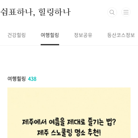
본문 바로가기
쉼표하나, 힐링하나
건강힐링
여행힐링
정보공유
등산코스정보
여행힐링
438