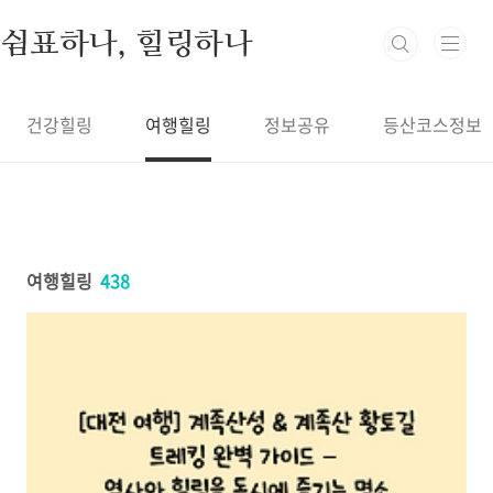
본문 바로가기
쉼표하나, 힐링하나
건강힐링
여행힐링
정보공유
등산코스정보
여행힐링
438