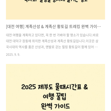
[대전 여행] 계족산성 & 계족산 황토길 트레킹 완벽 가이드 – 역사와 힐링을 동시에 즐기는 명소
대전 여행을 계획하고 있다면, 꼭 한 번 가봐야 할 명소가 있습니다.바로
대전 대덕구 장동에 위치한 계족산성과 계족산 황토길입니다.이곳은 삼
국시대의 역사를 품은 산성과, 맨발로 걷는 힐링 황토길이 함께 있어 역
사·문화·자연을 동시에 즐길 수 있는 곳입니다.특히, 국내 최장 14.5km
2025. 9. 9.
황토길은 매년 100만 명 이상이 찾는 인기 트레킹 코스로, 사계절의 변화
에 따라 전혀 다른 매력을 보여줍니다. 봄에는 벚꽃, 여름에는 짙은 녹음,
가을에는 붉게 물든 단풍, 겨울에는 설경이 장관을 이루죠.이번 글에서는
계족산성의 역사와 매력, 황토길 트레킹 코스, 교통·주차 정보, 추천 코
스까지, 처음 방문하는 분도 알차게 즐길 수 있도록 상세히 안내드리겠습
니다. 목차1. 계족산성 소개 – 삼국시대의 숨결이 살아있는 ..