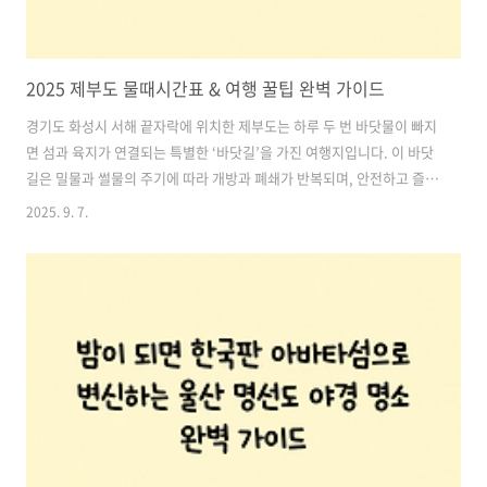
2025 제부도 물때시간표 & 여행 꿀팁 완벽 가이드
경기도 화성시 서해 끝자락에 위치한 제부도는 하루 두 번 바닷물이 빠지
면 섬과 육지가 연결되는 특별한 ‘바닷길’을 가진 여행지입니다. 이 바닷
길은 밀물과 썰물의 주기에 따라 개방과 폐쇄가 반복되며, 안전하고 즐거
운 여행을 위해서는 물때시간표를 반드시 확인해야 합니다.특히 2025년
2025. 9. 7.
제부도 여행을 계획 중이라면, 단순히 ‘언제 길이 열리는지’만 보는 것이
아니라 사진 촬영, 갯벌 체험, 드라이브, 케이블카까지 함께 즐길 수 있는
최적의 타이밍과 동선을 알아두는 것이 좋습니다. 이번 글에서는 2025년
제부도 물때시간표 활용법부터, 바닷길 + 서해랑 케이블카 루프 동선, 주
차 꿀팁까지 한 번에 정리해 드립니다. 목차1. 제부도 물때시간표란? 2.
2025 제부도 방문 타이밍 꿀팁 3. 바닷길 + 서해랑 ..