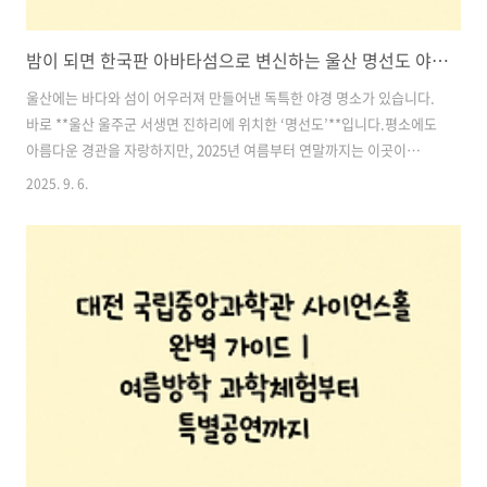
밤이 되면 한국판 아바타섬으로 변신하는 울산 명선도 야경 명소 완벽 가이드
울산에는 바다와 섬이 어우러져 만들어낸 독특한 야경 명소가 있습니다.
바로 **울산 울주군 서생면 진하리에 위치한 ‘명선도’**입니다.평소에도
아름다운 경관을 자랑하지만, 2025년 여름부터 연말까지는 이곳이
**‘한국판 아바타섬’**으로 변신합니다. 밤이 되면 환상적인 조명과 미
2025. 9. 6.
디어 파사드가 섬 전체를 감싸며, 마치 영화 속 판타지 세계에 들어온 듯
한 경험을 선사하죠.‘용암이 흐르는 나무’, ‘헤엄치는 고래’, ‘빛의 숲’ 등
다양한 주제로 연출되는 미디어 파사드와 조명은 보는 순간 감탄을 자아
냅니다. 이번 글에서는 울산 명선도 야경 여행 정보, 운영 일정, 관람 포
인트, 교통·주차 안내까지 한 번에 정리해드리겠습니다. 목차1. 울산 명
선도, 어디에 위치할까? 2. 2025 명선도 야간조명 운영 일..