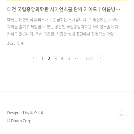
대전 국립중앙과학관 사이언스홀 완벽 가이드｜여름방학 과학체험부터 특별공연까지
대전은 대한민국 과학도시로 손꼽히는 도시입니다. 그 중심에는 누구나
과학을 즐기고 체험할 수 있는 공간인 국립중앙과학관 사이언스홀이 자
리하고 있습니다. 특히 여름철, 시원한 실내 공간에서 진행되는 다양한
과학 프로그램과 문화공연은 가족 단위 방문객에게 인기를 끌고 있는데
2025. 9. 4.
요.이번 글에서는 사이언스홀에서 진행되는 특별 강연, 과학 문화공연,
계절별 전시, 관람 팁까지 총망라하여 소개합니다. 여름방학을 알차게 보
1
2
3
4
5
···
110
내고 싶은 분들이라면 꼭 끝까지 읽어보세요! 목차1. 사이언스홀은 어떤
곳인가요? 2. 특별 강연과 과학 행사｜별의별 과학특강 3. 과학문화 공연
& 어린이 뮤지컬 4. 계절별 특별전과 체험형 전시 5. 사이언스홀 관람 꿀
팁과 편의시설 6. 사이언스홀 방문 후기는? 7. 국립중앙과학관 사이언스
홀 Q..
Designed by 티스토리
© Daum Corp.