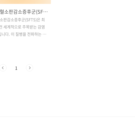
중증열성혈소판감소증후군(SFTS) 감염병 옮기는 참진드기 수 급증: 5년간 최고치 돌파! 예방법 알아보기!!!
판감소증후군(SFTS)은 최
 전 세계적으로 주목받는 감염
입니다. 이 질병을 전파하는 주
는 참진드기인데, 최근 연구에
의 수가 급증하고 있습니다.
 1년 동안 참진드기의 수가
하여 2020년 이후 5년 사이
1
치를 기록했습니다. 이러한 상
게 새로운 경고를 제공하며,
및 예방에 대한 더 많은 노력이
사합니다. 이번 글에서는
관련된 최신 동향 및 대응책에 대
습니다. 목차1. SFTS 참진
올해 평균 채집 숫자 30% 증
시 보건환경연구원, 한강공원
드기 발생 감시 강화3. 코로나