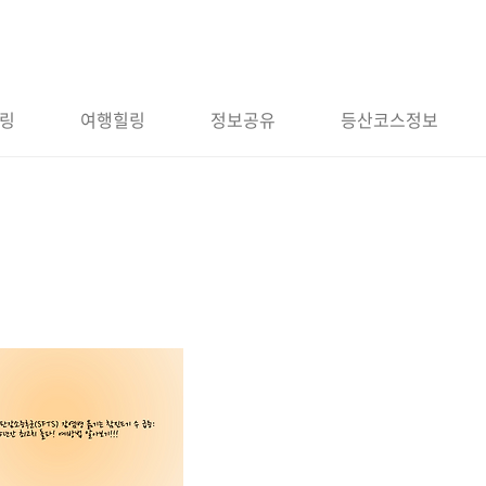
링
여행힐링
정보공유
등산코스정보