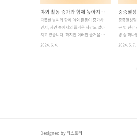
야외 활동 증가와 함께 높아지는 진드기 노출 위험: SFTS 질환에 대해 알아보자
따뜻한 날씨와 함께 야외 활동이 증가하
중증열성혈소
면서, 자연 속에서의 즐거운 시간도 많아
근 몇 년간
지고 있습니다. 하지만 이러한 즐거움 뒤
병 중 하나
에는 보이지 않는 위험이 숨어 있습니다.
범 중 하나
2024. 6. 4.
2024. 5. 7.
바로 진드기에 의한 감염 질환, 중증열성
따르면 이들
혈소판감소증후군(SFTS)입니다. 최근 몇
특히, 최근
년간 국내외에서 SFTS 감염 사례가 꾸준
30%나 증가
히 보고되며, 그 위험성에 대한 경각심이
에 최고 수
높아지고 있습니다. 진드기 매개 질환에
황은 우리에
대한 이해와 예방이 중요한 시점입니다.
질병 관리 
이번 블로그 포스트에서는 SFTS 질환의
필요함을 시
원인, 증상, 예방 방법에 대해 자세히 알아
SFTS와 
보고, 야외 활동 시 주의할 점들을 살펴보
해 알아보겠
겠습니다. 목차1. SFTS란?2. SFTS 발
드기 전파, 
생 현황3. SFTS 증상4. 고위험군5. STFS
가2. 서울
바이러스 예방: 야외 활동 시 진드기 물림
등에서 참진
Designed by 티스토리