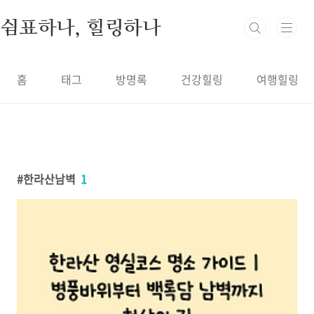
본문 바로가기
쉼표하나, 힐링하나
홈
태그
방명록
건강힐링
여행힐링
한라산남벽
1