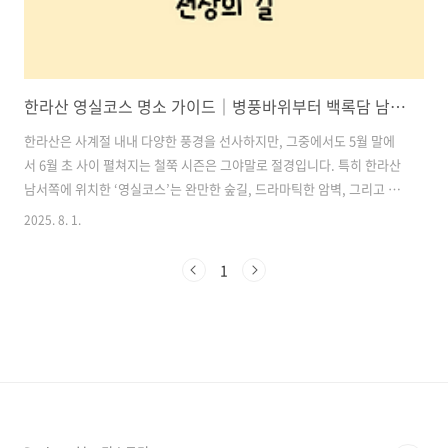
한라산 영실코스 명소 가이드｜병풍바위부터 백록담 남벽까지 천상의 길
한라산은 사계절 내내 다양한 풍경을 선사하지만, 그중에서도 5월 말에
서 6월 초 사이 펼쳐지는 철쭉 시즌은 그야말로 절경입니다. 특히 한라산
남서쪽에 위치한 ‘영실코스’는 완만한 숲길, 드라마틱한 암벽, 그리고 탁
트인 고원 능선을 따라 백록담 남벽까지 이어지는 특별한 트레킹 코스로
2025. 8. 1.
많은 등산객들에게 사랑받고 있습니다.이번 글에서는 한라산에서 가장
드라마틱하다고 평가받는 ‘영실코스’에 대해 구간별 난이도, 주요 절경
1
포인트까지 상세히 소개해 드리겠습니다. 초보자부터 숙련자까지 모두
가 즐길 수 있는 천상의 길, 영실코스를 함께 만나보세요. 목차1. 한라산
영실코스 개요 2. 코스별 상세 소개 및 난이도 3. 절경 포인트 TOP 3 4.
준비물 & 꿀팁 5. 한라산 영실코스 교통편 안내 한라산 탐방예약 ..