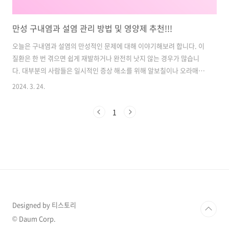
만성 구내염과 설염 관리 방법 및 영양제 추천!!!
오늘은 구내염과 설염의 만성적인 문제에 대해 이야기해보려 합니다. 이
질환은 한 번 겪으면 쉽게 재발하거나 완전히 낫지 않는 경우가 많습니
다. 대부분의 사람들은 일시적인 증상 해소를 위해 알보칠이나 오라매디
아프니뱅큐액과 같은 외용제를 사용하거나 병원에서 처방받은 약물을
2024. 3. 24.
복용합니다. 하지만 이러한 치료법은 주로 증상을 완화하는 데 초점을 맞
춘 대증요법에 불과합니다. 그러나 만약 자주 재발하거나 치료가 잘 안
1
되는 만성 구내염이라면 다른 접근 방법이 필요합니다. 이를 위해서는 구
내염을 유발하는 다양한 원인을 살펴보고, 해당 원인을 해결하는 데 초점
을 맞춰야 합니다. 구내염은 단순한 질환으로 보일 수 있지만, 그 원인은
다양하고 복합적입니다. 이제 저희가 살펴볼 원인들을 한 번 확인해보겠
습니다. 이 중에서 ..
Designed by 티스토리
© Daum Corp.