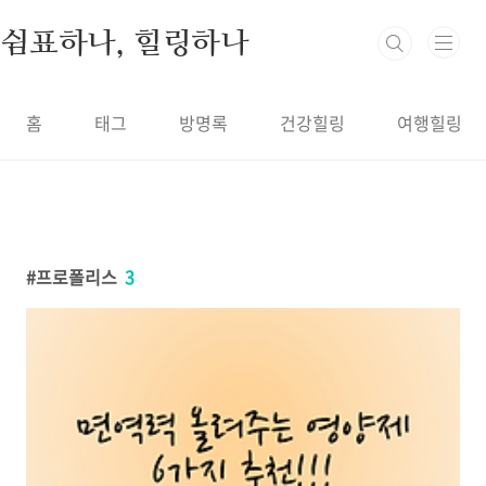
본문 바로가기
쉼표하나, 힐링하나
홈
태그
방명록
건강힐링
여행힐링
프로폴리스
3