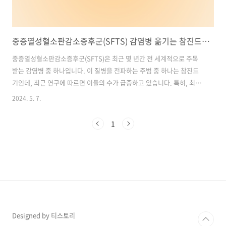
중증열성혈소판감소증후군(SFTS) 감염병 옮기는 참진드기 수 급증: 5년간 최고치 돌파! 예방법 알아보기!!!
중증열성혈소판감소증후군(SFTS)은 최근 몇 년간 전 세계적으로 주목
받는 감염병 중 하나입니다. 이 질병을 전파하는 주범 중 하나는 참진드
기인데, 최근 연구에 따르면 이들의 수가 급증하고 있습니다. 특히, 최근
1년 동안 참진드기의 수가 30%나 증가하여 2020년 이후 5년 사이에 최
2024. 5. 7.
고 수치를 기록했습니다. 이러한 상황은 우리에게 새로운 경고를 제공하
며, 질병 관리 및 예방에 대한 더 많은 노력이 필요함을 시사합니다. 이번
1
글에서는 SFTS와 관련된 최신 동향 및 대응책에 대해 알아보겠습니다.
목차1. SFTS 참진드기 전파, 올해 평균 채집 숫자 30% 증가2. 서울시
보건환경연구원, 한강공원 등에서 참진드기 발생 감시 강화3. 코로나와
유사한 증상, 치사율 18.7% 감염병 주의보4. 백신 없는..
Designed by 티스토리