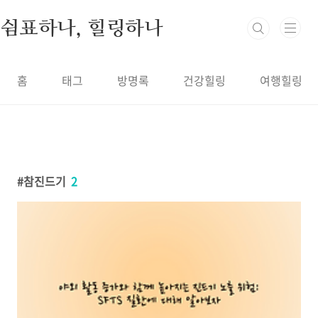
본문 바로가기
쉼표하나, 힐링하나
홈
태그
방명록
건강힐링
여행힐링
참진드기
2