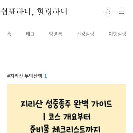
본문 바로가기
쉼표하나, 힐링하나
홈
태그
방명록
건강힐링
여행힐링
지리산 무박산행
1