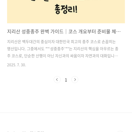
지리산 성중종주 완벽 가이드｜코스 개요부터 준비물 체크리스트까지 총정리!
지리산은 백두대간의 중심이자 대한민국 최고의 종주 코스로 손꼽히는
명산입니다. 그중에서도 **‘성중종주’**는 지리산의 핵심을 아우르는 종
주 코스로, 단순한 산행이 아닌 자신과의 싸움이자 자연과의 대화입니다.
이번 글에서는 지리산 성중종주 코스에 대한 상세한 개요와 출입 시간,
2025. 7. 30.
대피소 정보, 주요 샘터, 그리고 꼭 챙겨야 할 준비물까지 전반적인 내용
을 한눈에 보기 쉽게 정리했습니다.지리산 종주를 계획 중이라면, 이 글
1
하나로 모든 정보를 완벽하게 준비해보세요! 목차1. 지리산 성중종주란?
2. 지리산 성중종주 전체 코스 안내 3. 블랙야크 BAC 인증 포인트 4. 주
요 대피소 정보 5. 주요 샘터 및 식수 보급처 6. 지리산 성중종주 준비물
체크리스트 7. 지리산 종주 TIP 지리산 탐방정보 확인하기..