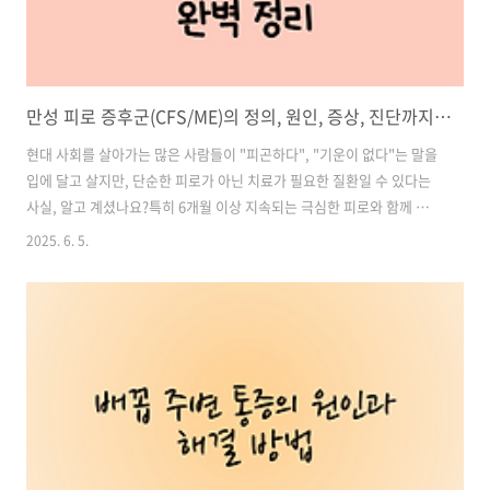
만성 피로 증후군(CFS/ME)의 정의, 원인, 증상, 진단까지 완벽 정리
현대 사회를 살아가는 많은 사람들이 "피곤하다", "기운이 없다"는 말을
입에 달고 살지만, 단순한 피로가 아닌 치료가 필요한 질환일 수 있다는
사실, 알고 계셨나요?특히 6개월 이상 지속되는 극심한 피로와 함께 다양
한 신체 증상이 나타난다면, **만성 피로 증후군(CFS, Chronic Fatigue
2025. 6. 5.
Syndrome)**을 의심해볼 필요가 있습니다.이번 글에서는 **만성 피로
증후군(CFS/ME)**의 정의부터 증상, 원인, 진단 기준까지 상세하게 정
리해 드립니다. 자주 피로를 느끼거나, 이유 없는 무기력감이 지속되고
있다면 꼭 끝까지 읽어보세요. 목차1. 만성 피로 증후군이란? 2. 피로의
유형 정리 3. 만성 피로 증후군의 대표 증상 4. 만성 피로의 주요 원인 5.
만성 피로 증후군의 진단 방..