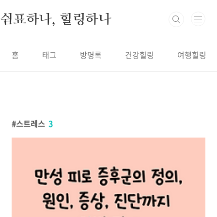
본문 바로가기
쉼표하나, 힐링하나
홈
태그
방명록
건강힐링
여행힐링
스트레스
3