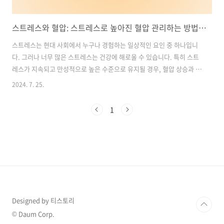
스트레스와 혈압: 스트레스로 높아진 혈압 관리하는 방법과 연관성
스트레스는 현대 사회에서 누구나 경험하는 일상적인 요인 중 하나입니
다. 그러나 너무 많은 스트레스는 건강에 해로울 수 있습니다. 특히 스트
레스가 지속되고 만성적으로 높은 수준으로 유지될 경우, 혈압 상승과 관
련된 위험이 높아질 수 있습니다. "혈압이 오른다"는 말은 이와 같은 상
2024. 7. 25.
황을 표현하는데 자주 사용됩니다. 이번 글에서는 스트레스가 혈압을 높
이고 고혈압을 유발하는 메커니즘을 살펴보고, 스트레스와 혈압을 관리
1
하는 방법에 대해 알아보겠습니다. 함께 건강한 삶을 위한 스트레스 관리
의 중요성을 이해해봅시다. 목차1.스트레스와 건강: 스트레스가 고혈압
에 미치는 영향2. 스트레스와 20~30대 고혈압 환자 증가: 주목해야 할 경
고3. 알코올과 스트레스 관계 혈압을 높이는 부정적인 영향4. 고혈압 예
방하는 방..
Designed by 티스토리
© Daum Corp.