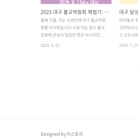
2025 대구 불교박람회 체험기: 사전등록부터 히든 담마까지 알차게 즐기는 법
올해 가을, 저는 오랜만에 대구 불교박람
아이들과 주
회를 다녀왔습니다.사실 저는 평소 불교
고민되시나
문화에 관심이 많았던 편은 아니지만, 전
스 신도시
통과 현대가 어우러진 다양한 체험 프로
보내기 좋은
2025. 9. 12.
2025. 7. 27
그램 소식을 듣고 호기심이 생겼죠.이번
모여 있어 
2025 대구 불교박람회는 대구 엑스코 동
나들이 명소
관 4홀에서 9월 11일부터 14일까지 열린
입장이 가
다고 해서, 사전등록부터 꼼꼼히 챙기고
흥미로운 
다녀왔습니다.결론부터 말하자면, 입장,
박물관, 국
체험, 쇼핑, 히든 담마 챌린지까지 알차게
이 좋아하는
즐길 수 있는 동선과 팁을 미리 알고 가면
폴리스에서 
훨씬 만족도가 높습니다. 목차1. 사전등
소 4곳을 
록: 입장료 5,000원 아끼는 필수 꿀팁 2.
숲도서관 –
전시장 구조와 관람 동선 3. 히든 담마 챌
서관 2. 
린지: 미션 완주 재미 4. 사찰음식과 체험
구 유일의 
프로그램 5. 불교 굿즈와 쇼핑 팁 6. 교통
– AI와 미
Designed by 티스토리