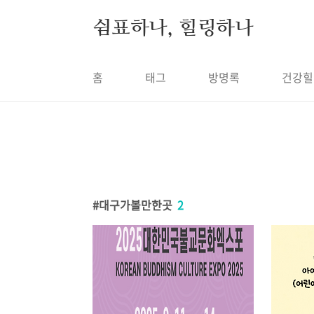
본문 바로가기
쉼표하나, 힐링하나
홈
태그
방명록
건강힐
대구가볼만한곳
2