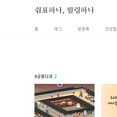
본문 바로가기
쉼표하나, 힐링하나
홈
태그
방명록
건강힐
궁중다과
2