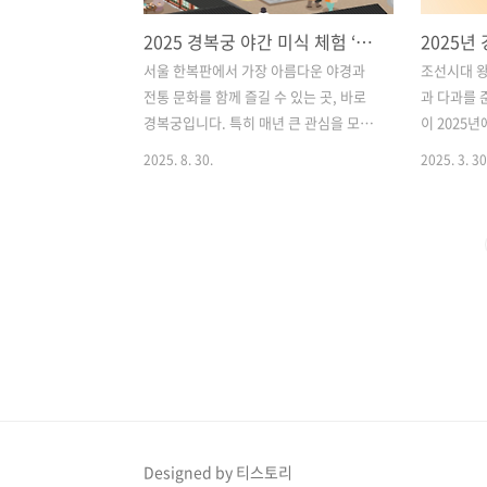
2025 경복궁 야간 미식 체험 ‘수라간 시식공감’ 예매·응모 방법 총정리
서울 한복판에서 가장 아름다운 야경과
조선시대 왕
전통 문화를 함께 즐길 수 있는 곳, 바로
과 다과를 
경복궁입니다. 특히 매년 큰 관심을 모으
이 2025
는 특별 프로그램 중 하나가 바로 **경복
과와 약차를
2025. 8. 30.
2025. 3. 30
궁 야간 미식 체험 ‘수라간 시식공감’**입
그램은 매년
니다.궁중 문화를 맛보고 직접 체험할 수
문화 체험 
있는 이 프로그램은 단순한 식사 체험이
문을 더욱 
아니라, 역사·문화·미식이 모두 어우러
복 체험도 
지는 특별한 경험으로 많은 분들의 사랑
고 경복궁
을 받아왔습니다.올해 2025년 하반기에
한층 더 느
도 돌아온 ‘수라간 시식공감’은 예매 오픈
수도 있습니
과 동시에 신청자가 폭주할 만큼 뜨거운
복궁 생과방
인기를 자랑합니다. 전통 궁중 다과와 정
고 한복 체
통 궁중 음식을 직접 맛볼 수 있는 것은 물
리겠습니다.
론, 전통놀이와 다양한 체험존까지 마련
2. 2025
돼 있어 남녀노소 누구나 즐길 수 있습니
복을 입고 
Designed by 티스토리