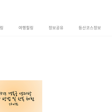
링
여행힐링
정보공유
등산코스정보