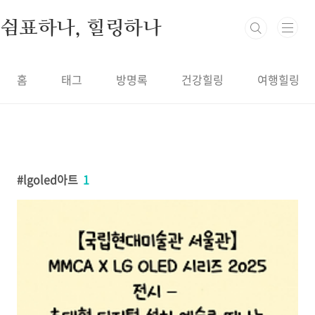
본문 바로가기
쉼표하나, 힐링하나
홈
태그
방명록
건강힐링
여행힐링
lgoled아트
1