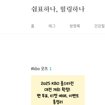
본문 바로가기
쉼표하나, 힐링하나
홈
태그
방명록
건강힐
kbo 굿즈
1