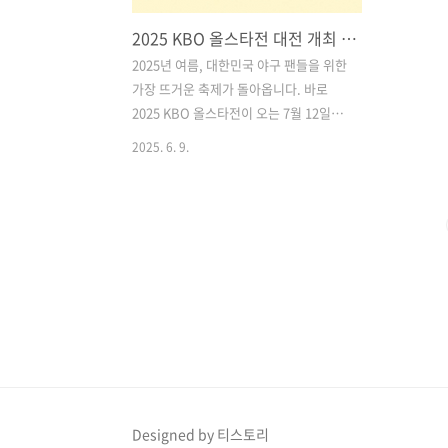
2025 KBO 올스타전 대전 개최 확정! 팬 투표, 티켓 예매, 이벤트 총정리
2025년 여름, 대한민국 야구 팬들을 위한
가장 뜨거운 축제가 돌아옵니다. 바로
2025 KBO 올스타전이 오는 7월 12일
(토) 오후 6시, 대전 한화생명 이글스파크
2025. 6. 9.
에서 개최됩니다. 올스타전은 한 시즌을
대표하는 스타 선수들이 총출동하는 만
큼, 팬들에게는 단 한 번뿐인 특별한 경험
이자 야구의 진수를 느낄 수 있는 소중한
기회입니다.이번 올스타전은 중립 구장에
서 열리며, 드림팀 vs 나눔팀의 구도로 치
러집니다. 대전 지역 야구 팬들에게는 특
별한 선물이 될 것이며, 전국의 야구 팬들
또한 다양한 이벤트와 볼거리, 즐길 거리
로 가득한 올스타전 주간을 기대하고 있
습니다.아래에서는 팬 투표 일정부터 티
켓 예매 방법, 유니폼 공개 소식, 현장 이
Designed by 티스토리