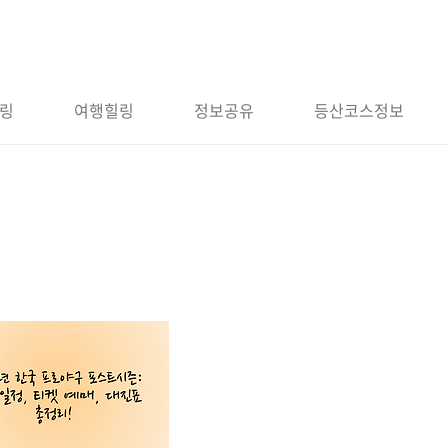
링
여행힐링
정보공유
등산코스정보