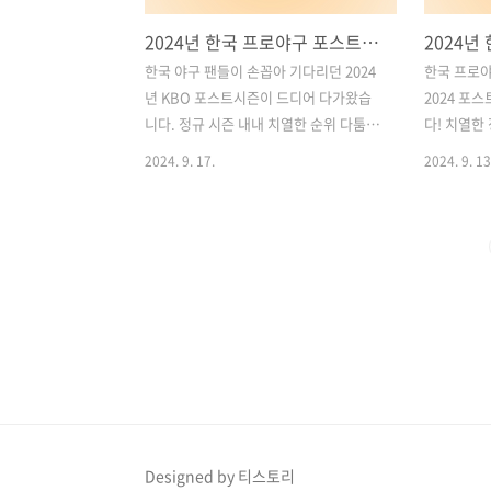
2024년 한국 프로야구 포스트시즌: 경기 일정, 중계, 티켓 예매 정보 완벽 정리
한국 야구 팬들이 손꼽아 기다리던 2024
한국 프로야
년 KBO 포스트시즌이 드디어 다가왔습
2024 포
니다. 정규 시즌 내내 치열한 순위 다툼을
다! 치열한
벌인 팀들이 이제 가을 야구에서 최종 승
구에 진출한
2024. 9. 17.
2024. 9. 13
부를 가리게 됩니다. 이 시기는 야구 팬들
마지막 승부
에게 매우 설레는 시간이며, 성공적인 경
스트시즌은 
기 관람을 위해서는 경기 일정과 티켓 예
을 시작으
매 방법, 중계 채널 등의 정보를 미리 파악
각 경기마다
하는 것이 중요합니다. 이 글에서는 2024
로 예상됩니
년 KBO 포스트시즌을 완벽하게 즐길 수
시즌의 중계
있도록 경기 일정부터 중계 방법, 티켓 예
대진표 등
매 정보까지 꼼꼼하게 정리했습니다. 목
수 있는 정
차1. 2024 KBO 포스트시즌 경기 일정 2.
KBO 팬이
포스트시즌 중계 채널 및 시청 방법 3.
스트시즌의
2024 포스트시즌 티켓 예매 방법 및 가격
요! 목차1.
안내 4. 팀별 엔트리 분석 및 경기 전망
및 시청 방법
Designed by 티스토리