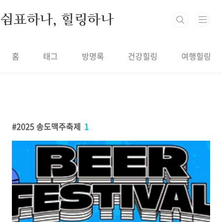
본문 바로가기
쉼표하나, 힐링하나
홈
태그
방명록
건강힐링
여행힐링
2025 송도맥주축제
1