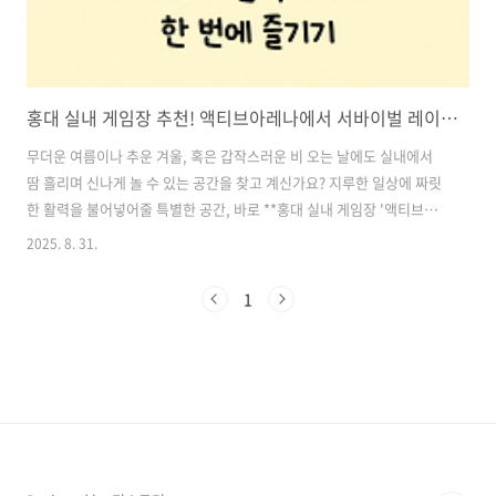
홍대 실내 게임장 추천! 액티브아레나에서 서바이벌 레이저부터 암벽타기까지 한 번에 즐기기
무더운 여름이나 추운 겨울, 혹은 갑작스러운 비 오는 날에도 실내에서
땀 흘리며 신나게 놀 수 있는 공간을 찾고 계신가요? 지루한 일상에 짜릿
한 활력을 불어넣어줄 특별한 공간, 바로 **홍대 실내 게임장 '액티브아
레나 홍대점'**이 새롭게 문을 열었습니다.이곳은 단순한 오락실이 아
2025. 8. 31.
닌, 일행끼리만 즐길 수 있는 프라이빗 실내 액티비티 공간으로, 서바이
벌 레이저 아레나부터 발판 게임, 표적 맞히기, 농구, 암벽 타기 등 총 11
1
가지 체험형 게임이 준비되어 있어 친구, 연인, 가족과 함께 짜릿한 승부
욕을 불태울 수 있습니다.지하 1층 전체를 통째로 사용하는 넓은 규모의
대형 공간에서 더위 걱정 없이, 쾌적한 실내에서 땀 흘리며 놀 수 있다는
점도 이곳만의 매력입니다. 지금부터 홍대 데이트코스로도, 친구들과의
..