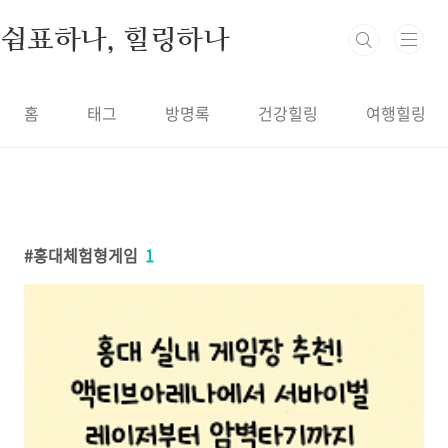
본문 바로가기
쉼표하나, 힐링하나
홈
태그
방명록
건강힐링
여행힐링
홍대체험형게임
1