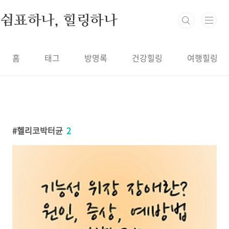
본문 바로가기
쉼표하나, 힐링하나
홈
태그
방명록
건강힐링
여행힐링
헬리코박터균
2