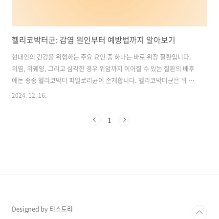
헬리코박터균: 감염 원인부터 예방법까지 알아보기
현대인의 건강을 위협하는 주요 요인 중 하나는 바로 위장 질환입니다.
위염, 위궤양, 그리고 심각한 경우 위암까지 이어질 수 있는 질환의 배후
에는 종종 헬리코박터 파일로리균이 존재합니다. 헬리코박터균은 위 점
막에 서식하는 세균으로, 특유의 생존 능력과 감염 경로를 통해 많은 사
2024. 12. 16.
람에게 영향을 미치고 있습니다. 이번 글에서는 헬리코박터균의 정의, 감
염 원인, 증상, 검사 및 치료 방법, 그리고 예방법까지 구체적으로 알아보
1
고, 건강을 지키기 위한 실질적인 조언을 제공합니다. 목차1. 헬리코박
터균이란? 2. 헬리코박터균 감염 원인 3. 헬리코박터균 감염 증상 4. 헬
리코박터균 검사 방법 5. 헬리코박터균 치료 방법 6. 헬리코박터균 예방
법 헬리코박터균 위 건강 영양제 추천, 구매 바로가기1. 헬리코박터균이
란..
Designed by 티스토리