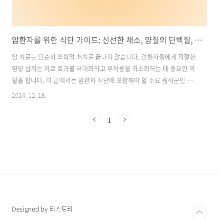
암환자를 위한 식단 가이드: 신선한 채소, 양질의 단백질, 통곡물, 그리고 커큐민의 효능
암 치료는 단순히 의학적 처치로 끝나지 않습니다. 암환자들에게 적절한
영양 섭취는 치료 효과를 극대화하고 부작용을 최소화하는 데 중요한 역
할을 합니다. 이 글에서는 암환자 식단에 포함해야 할 주요 음식군인 신
선한 채소와 과일, 양질의 단백질, 통곡물과 견과류, 그리고 강황에서 추
2024. 12. 18.
출한 커큐민의 효능을 중심으로 식단 구성과 활용법을 자세히 소개하겠
습니다. 목차1. 신선한 채소와 과일: 항산화 성분의 보고 2. 양질의 단백
1
질: 근육 손실 방지와 조직 재생 3. 통곡물과 견과류: 지속적인 에너지 공
급 4. 커큐민: 항암 식단의 보조제 5. 암환자 식단 구성 팁 항암 보충제 추
천, 구매 바로가기1. 신선한 채소와 과일: 항산화 성분의 보고채소와 과
일의 특징과 효능암환자 식단에서 채소와 과일은 필수적인 요소입니..
Designed by 티스토리