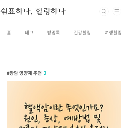
본문 바로가기
쉼표하나, 힐링하나
홈
태그
방명록
건강힐링
여행힐링
항암 영양제 추천
2