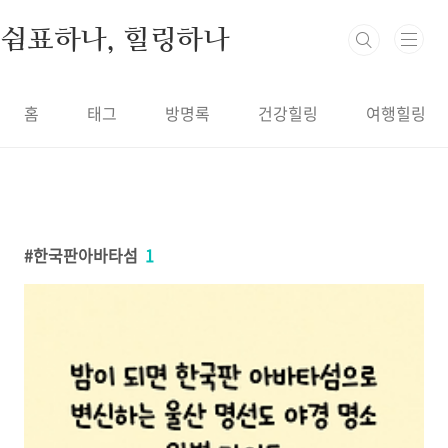
본문 바로가기
쉼표하나, 힐링하나
홈
태그
방명록
건강힐링
여행힐링
한국판아바타섬
1