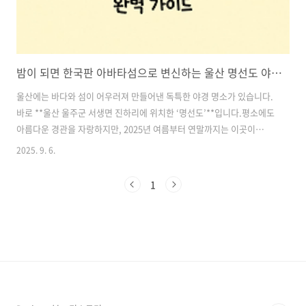
밤이 되면 한국판 아바타섬으로 변신하는 울산 명선도 야경 명소 완벽 가이드
울산에는 바다와 섬이 어우러져 만들어낸 독특한 야경 명소가 있습니다.
바로 **울산 울주군 서생면 진하리에 위치한 ‘명선도’**입니다.평소에도
아름다운 경관을 자랑하지만, 2025년 여름부터 연말까지는 이곳이
**‘한국판 아바타섬’**으로 변신합니다. 밤이 되면 환상적인 조명과 미
2025. 9. 6.
디어 파사드가 섬 전체를 감싸며, 마치 영화 속 판타지 세계에 들어온 듯
한 경험을 선사하죠.‘용암이 흐르는 나무’, ‘헤엄치는 고래’, ‘빛의 숲’ 등
1
다양한 주제로 연출되는 미디어 파사드와 조명은 보는 순간 감탄을 자아
냅니다. 이번 글에서는 울산 명선도 야경 여행 정보, 운영 일정, 관람 포
인트, 교통·주차 안내까지 한 번에 정리해드리겠습니다. 목차1. 울산 명
선도, 어디에 위치할까? 2. 2025 명선도 야간조명 운영 일..