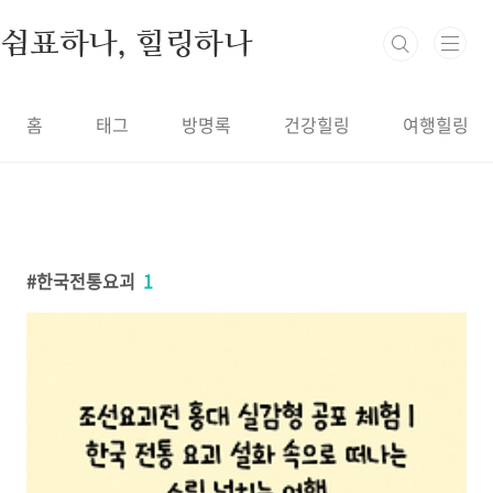
본문 바로가기
쉼표하나, 힐링하나
홈
태그
방명록
건강힐링
여행힐링
한국전통요괴
1