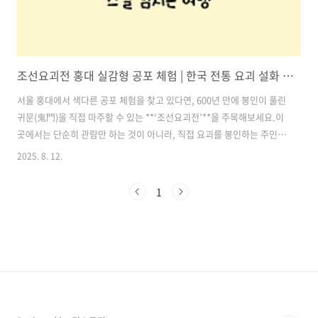
조선요괴전 홍대 실감형 공포 체험 | 한국 전통 요괴 설화 속으로 떠나는 스릴 넘치는 여행
서울 홍대에서 색다른 공포 체험을 찾고 있다면, 600년 만에 봉인이 풀린
귀문(鬼門)을 직접 마주할 수 있는 **‘조선요괴전’**을 주목해보세요.이
곳에서는 단순히 관람만 하는 것이 아니라, 직접 요괴를 봉인하는 주인공
이 되어 immersive(몰입형) 공포 콘텐츠를 즐길 수 있습니다.한국 전통
2025. 8. 12.
요괴 설화를 바탕으로 한 리얼하고 소름 돋는 연출이 가득해, 친구·연인
·가족과 함께 방문하기에도 좋습니다. 목차1. 조선요괴전이란? 2. 조선
1
요괴전만의 매력 포인트 3. 운영 일정 및 장소 안내 4. 방문 전 알아두면
좋은 팁 5. 조선요괴전 추천 대상 6. 실제 체험 후기 (예시) 할인예매 바로
가기1. 조선요괴전이란?**‘조선요괴전’**은 한국 전통 설화에 등장하는
각종 요괴를 현대적인 기술과 실감형 체험으..