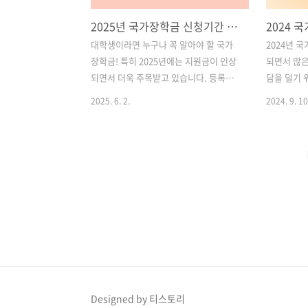
2025년 국가장학금 신청기간 및 신청대상 총정리｜신청방법부터 혜택까지 한눈에!
대학생이라면 누구나 꼭 알아야 할 국가
2024년 
장학금! 특히 2025년에는 지원금이 인상
되면서 많은
되면서 더욱 주목받고 있습니다. 등록금
담을 덜기 
부담을 덜고, 학업에 집중할 수 있도록 돕
국가근로장
2025. 6. 2.
2024. 9. 10
는 2025년 국가장학금 신청기간, 대상,
며 장학금을
신청방법, 금액 변화 등을 하나씩 자세히
제적으로 
정리해드립니다.국가장학금은 단순한 재
됩니다. 이
정지원이 아니라 모든 대학생의 권리이자
학금 2차 
기회입니다. 본 포스팅을 통해 신청 시기
방법, 필요
를 놓치지 않고, 자신의 소득구간과 상황
세하게 안
에 맞는 지원을 꼭 받으시길 바랍니다. 목
2024 국
차1. 2025년 국가장학금 신청기간은 언
격 요건 2
제? 2. 신청 대상은 누구? 3. 국가장학금
장학금 지급
신청방법 (온라인 & 모바일) 4. 2025년 국
시 주의사항
가장학금 I유형 금액 인상 내용 5. 추가 유
근로장학금 
의사항 6. 이런 분들은 꼭 신청하세요! 국
방법 안내 
Designed by 티스토리