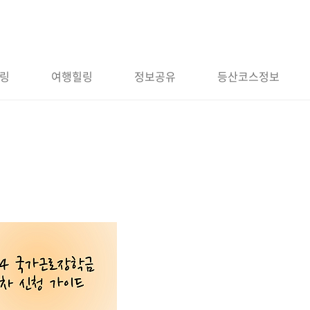
링
여행힐링
정보공유
등산코스정보