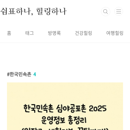
본문 바로가기
쉼표하나, 힐링하나
홈
태그
방명록
건강힐링
여행힐링
한국민속촌
4