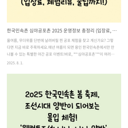
한국민속촌 심야공포촌 2025 운영정보 총정리 (입장료, 체험리뷰, 꿀팁까지!)
올여름, 무더위를 단번에 날려버릴 찐 공포 체험을 찾고 계신가요? 그렇
다면 지금 바로 주목하세요.매년 여름이 되면 용인 한국민속촌에서만 만
나볼 수 있는 특별한 야간 공포 이벤트!바로, **‘심야공포촌’**이 여러분
을 기다리고 있습니다.귀신 분장한 배우들이 직접 쫓아오고, 어두운 폐가
2025. 8. 1.
에서 들려오는 소름 돋는 속삭임까지…단순한 공포 전시가 아닙니다. 살
아있는 조선 귀신 마을 속으로 들어가는 몰입형 공포 콘텐츠입니다.이번
포스팅에서는 2025년 한국민속촌 심야공포촌의 운영 기간, 입장료, 공
포체험 콘텐츠, 간식 정보, 관람 꿀팁까지 모두 정리해드릴게요. 공포 콘
텐츠를 좋아하신다면 절대 놓치지 마세요! 목차1. 한국민속촌 심야공포
촌이란? 2. 2025 심야공포촌 운영 일정 및 시간 3. 입장료 안내 (네이버..