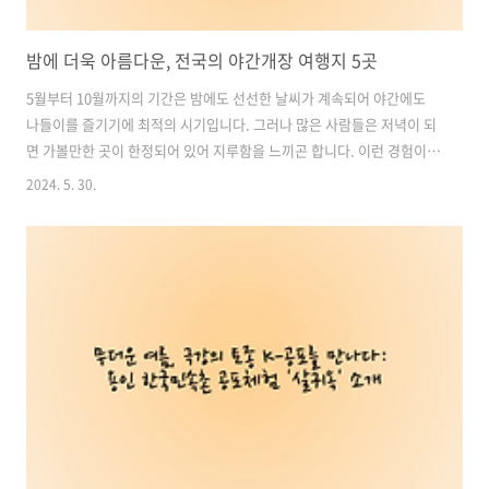
밤에 더욱 아름다운, 전국의 야간개장 여행지 5곳
5월부터 10월까지의 기간은 밤에도 선선한 날씨가 계속되어 야간에도
나들이를 즐기기에 최적의 시기입니다. 그러나 많은 사람들은 저녁이 되
면 가볼만한 곳이 한정되어 있어 지루함을 느끼곤 합니다. 이런 경험이
있으신가요? 오늘 여행톡톡은 이런 고민을 해결하기 위해, 밤에 더욱 아
2024. 5. 30.
름다운 전국의 야간개장 여행지 5곳을 소개합니다. 선선한 밤, 산책만으
로는 부족하다고 느끼는 분들께, 이 추천지를 통해 다양한 선택지를 발견
하시길 바랍니다. 목차1. 세종수목원 야간개장2. 화성행궁 야간개장3.
한국민속촌 야간개장4. 순천만국가정원 야간개장5. 부천호수식물원 수
피아 야간개장1. 세종수목원 야간개장밤이면 더욱 아름다운 세종수목
원, 그 특별함을 느껴보세요! 한국 전통 가든과 열대 식물의 환상적인 조
화가 만들어내는 세계..