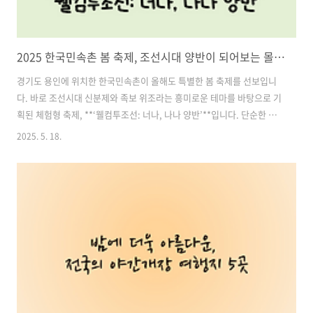
2025 한국민속촌 봄 축제, 조선시대 양반이 되어보는 몰입 체험! ‘웰컴투조선: 너나, 나나 양반’
경기도 용인에 위치한 한국민속촌이 올해도 특별한 봄 축제를 선보입니
다. 바로 조선시대 신분제와 족보 위조라는 흥미로운 테마를 바탕으로 기
획된 체험형 축제, **‘웰컴투조선: 너나, 나나 양반’**입니다. 단순한 구
경이 아닌 직접 양반이 되어보는 몰입형 콘텐츠로, 가족, 연인, 친구 누구
2025. 5. 18.
와 함께 가도 색다른 즐거움을 만끽할 수 있는 이색 여행지로 주목받고
있죠.이번 축제는 2025년 3월 29일부터 6월 8일까지 진행되며, 한국민
속촌 전체가 조선시대 마을로 탈바꿈합니다. 조선의 상류 문화와 생활양
식을 체험하며, 잊지 못할 봄날의 추억을 만들 수 있는 체험 중심의 축제.
오늘은 한국민속촌에서 펼쳐지는 이번 봄 축제의 매력을 낱낱이 소개해
드릴게요. 목차1. ‘웰컴투조선: 너나, 나나 양반’ 축제 개요 2...