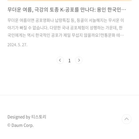
무더운 여름, 극강의 토종 K-공포를 만나다: 용인 한국민속촌 공포체험 '살귀옥' 소개
무더운 여름이면 공포영화나 납량특집 등, 등골이 서늘해지는 무서운 이
야기가 빠질 수 없습니다. 다양한 국내 공포체험이 성행하는 가운데, 한
국인에게는 역시 한국적인 공포가 제일 무섭지 않을까요?전통문화 테마
파크인 한국민속촌에서도 여름 시기를 맞이해 야간개장과 함께 다양한
2024. 5. 27.
공포체험과 테마구역을 선보입니다. 공포 중의 찐 공포라 할 수 있는 극
강의 토종 K-공포, 한국민속촌 공포체험 '살귀옥'을 소개합니다. '살귀
1
옥'은 한국의 전통과 미신을 바탕으로 한 공포체험으로, 그 어느 곳에서
도 경험할 수 없는 특별한 공포를 제공합니다.이번 여름, 한국민속촌에서
전통과 현대가 어우러진 공포체험을 통해 잊지 못할 여름밤을 보내세요.
목차1. 극강의 k-공포 체험: 한국 민속촌 '살귀옥'2. 400미터, 15분의
두려움..
Designed by 티스토리
© Daum Corp.