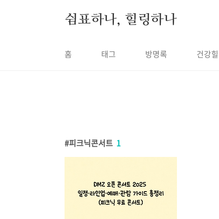
본문 바로가기
쉼표하나, 힐링하나
홈
태그
방명록
건강힐
피크닉콘서트
1