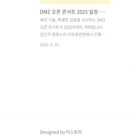
DMZ 오픈 콘서트 2025 일정·라인업·예매·관람 가이드 총정리 (피크닉 무료 콘서트)
매년 가을, 특별한 감동을 선사하는 DMZ
오픈 콘서트가 2025년에도 개최됩니다.
임진각 평화누리 야외공연장에서 진행되
는 이번 콘서트는 ‘피크닉형 무료 콘서
2025. 8. 16.
트’로 관객들에게 자유롭고 여유로운 즐
거움을 제공합니다. 특히 올해는 성시경,
전소미, 이영지, 유니스, 에잇턴, 유스피
어 등 인기 아티스트들이 총출동해 다채
로운 음악과 퍼포먼스를 선보일 예정입니
다.무료 콘서트이지만 스페셜존은 이미
매진된 상태이며, 피크닉존은 예매가 가
능하니 관심 있는 분들은 서둘러 예매를
진행하는 것이 좋습니다. 단, 예매 시 소정
의 수수료가 발생한다는 점을 꼭 참고하
세요.이번 글에서는 DMZ 오픈 콘서트
2025의 일정, 장소, 라인업, 예매 방법, 구
Designed by 티스토리