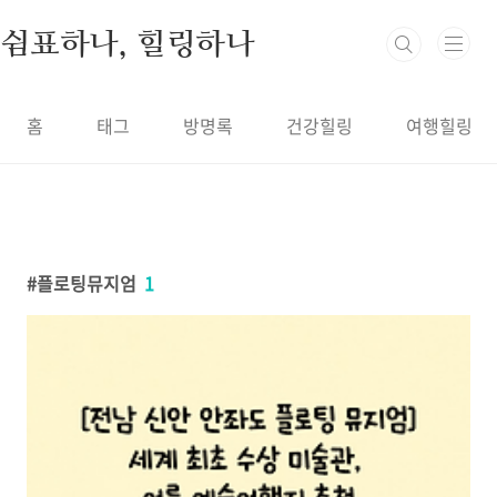
본문 바로가기
쉼표하나, 힐링하나
홈
태그
방명록
건강힐링
여행힐링
플로팅뮤지엄
1