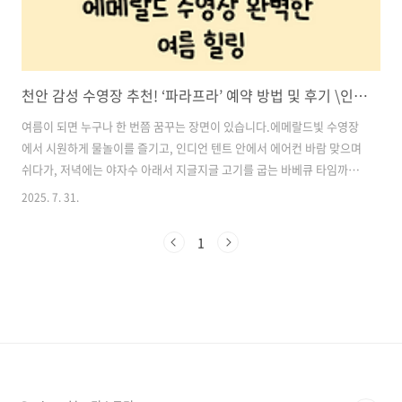
천안 감성 수영장 추천! ‘파라프라’ 예약 방법 및 후기 \인디언 텐트 + 야외바베큐 + 에메랄드 수영장 완벽한 여름 힐링
여름이 되면 누구나 한 번쯤 꿈꾸는 장면이 있습니다.에메랄드빛 수영장
에서 시원하게 물놀이를 즐기고, 인디언 텐트 안에서 에어컨 바람 맞으며
쉬다가, 저녁에는 야자수 아래서 지글지글 고기를 굽는 바베큐 타임까지!
🌴이 모든 걸 충남 천안에서 단 하루 만에 경험할 수 있는 곳이 있어요.바
2025. 7. 31.
로 **천안 ‘파라프라’(FARAFRA)**입니다. 도심과 가까우면서도 동남아
휴양지 감성을 그대로 느낄 수 있는 신개념 감성 복합공간이에요.이번 여
1
름, 특별한 피서지를 찾고 있다면 ‘파라프라’를 꼭 찜하세요!지금부터 ‘파
라프라’의 인디언 텐트, 수영장, 바베큐존 등을 하나하나 생생하게 소개
해드릴게요. 목차1. 천안 파라프라만의 매력 포인트 2. 수영장 & 시설 정
보 총정리 3. 운영시간 및 이용 요금 4. 위치 및 예..