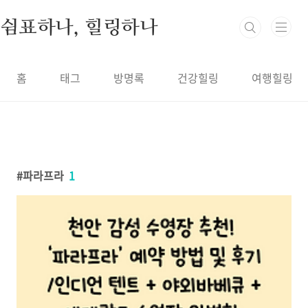
본문 바로가기
쉼표하나, 힐링하나
홈
태그
방명록
건강힐링
여행힐링
파라프라
1