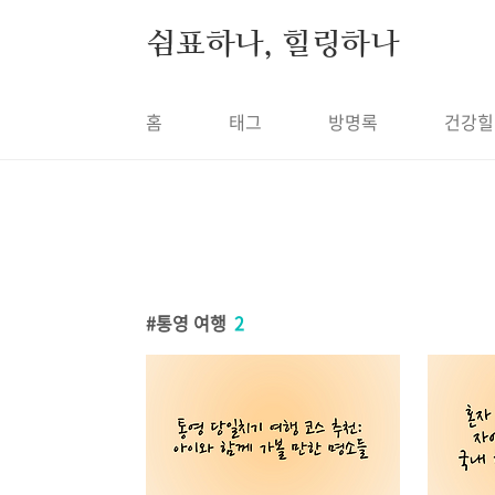
본문 바로가기
쉼표하나, 힐링하나
홈
태그
방명록
건강힐
통영 여행
2