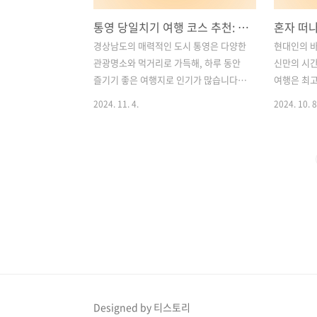
통영 당일치기 여행 코스 추천: 아이와 함께 가볼 만한 명소들
경상남도의 매력적인 도시 통영은 다양한
현대인의 바
관광명소와 먹거리로 가득해, 하루 동안
신만의 시간
즐기기 좋은 여행지로 인기가 많습니다.
여행은 최고
이번 글에서는 아이와 함께 가볼 만한 통
히 차 없이
2024. 11. 4.
2024. 10. 8
영의 대표적인 명소들을 순서대로 소개합
이' 여행은
니다. 가족과 함께 특별한 추억을 만들 수
력을 온전히
있는 당일치기 코스로, 자연과 역사, 체험
다. 한국에
활동까지 골고루 포함한 추천 명소들을
어 자동차 
확인해보세요! 목차1. 통영 이순신공원
는 곳들이 
2. 동피랑 전복마을 – 전복 돌솥밥 맛집 3.
서는 뚜벅이
호세 말먹이 체험 4. 통영 스카이라인 루
의 국내 여
지 – 아이와 함께 즐기는 스릴 넘치는 액
도심이 조화
티비티 5. 조용한 바다뷰 카페 – MK1252
색하고, 힐
통영 관광 및 맛집 추천 바로가기1. 통영
입니다. 목
이순신공원통영 이순신공원은 통영의 역
뚜벅이를 위
사를 배우고 한려해상국립공원의 절경을
소 2. 혼자
Designed by 티스토리