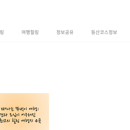
링
여행힐링
정보공유
등산코스정보