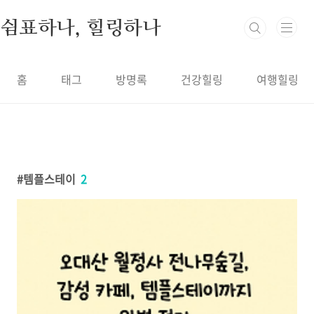
본문 바로가기
쉼표하나, 힐링하나
홈
태그
방명록
건강힐링
여행힐링
템플스테이
2