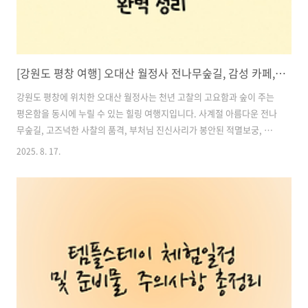
[강원도 평창 여행] 오대산 월정사 전나무숲길, 감성 카페, 템플스테이까지 완벽 정리
강원도 평창에 위치한 오대산 월정사는 천년 고찰의 고요함과 숲이 주는
평온함을 동시에 누릴 수 있는 힐링 여행지입니다. 사계절 아름다운 전나
무숲길, 고즈넉한 사찰의 품격, 부처님 진신사리가 봉안된 적멸보궁, 그
리고 사찰 속 감성 카페 ‘난다나’까지… 도심에서 벗어나 마음의 쉼표가
2025. 8. 17.
필요한 분들께 완벽한 여행지가 되어주는 곳입니다.이 글에서는 오대산
월정사 필수 코스, 감성 카페 난다나, 템플스테이 프로그램, 교통 정보까
지 한 번에 정리해드릴게요. 목차1. 월정사, 왜 꼭 가봐야 할까? 2. 월정
사 필수 여행 코스 3. 월정사 경내 감성 카페, 난다나(NANDANA) 4. 월정
사 템플스테이 – 진짜 쉼이 필요한 당신에게 5. 월정사 가는 방법 6. 월정
사 여행 추천 일정 (1박 2일 기준) 월정사 템플스..