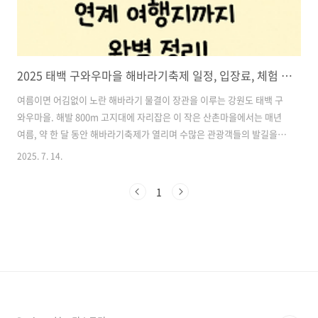
2025 태백 구와우마을 해바라기축제 일정, 입장료, 체험 프로그램, 연계 여행지까지 완벽 정리!
여름이면 어김없이 노란 해바라기 물결이 장관을 이루는 강원도 태백 구
와우마을. 해발 800m 고지대에 자리잡은 이 작은 산촌마을에서는 매년
여름, 약 한 달 동안 해바라기축제가 열리며 수많은 관광객들의 발길을
사로잡습니다.특히나 2025년 구와우마을 해바라기축제는 자연 그대로
2025. 7. 14.
의 아름다움과 다양한 체험 프로그램, 근처의 풍성한 연계 여행지까지 더
해져 당일치기부터 1박 2일 코스까지 여름 여행지로 손색이 없습니다.이
1
번 글에서는 2025 태백 구와우마을 해바라기축제의 일정, 입장료, 볼거
리, 체험활동, 인근 추천 여행지까지 꼼꼼하게 정리해드릴게요. 가족 단
위 여행객은 물론 연인, 친구끼리도 즐겁게 다녀올 수 있는 여름 축제를
찾고 있다면 꼭 참고해주세요! 목차1. 2025 태백 구와우마을 해바라기축
제 개요..