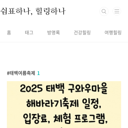
본문 바로가기
쉼표하나, 힐링하나
홈
태그
방명록
건강힐링
여행힐링
태백여름축제
1