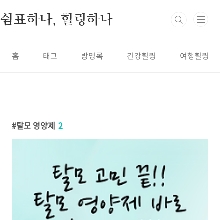
본문 바로가기
쉼표하나, 힐링하나
홈
태그
방명록
건강힐링
여행힐링
탈모 영양제
2