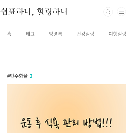
본문 바로가기
쉼표하나, 힐링하나
홈
태그
방명록
건강힐링
여행힐링
탄수화물
2