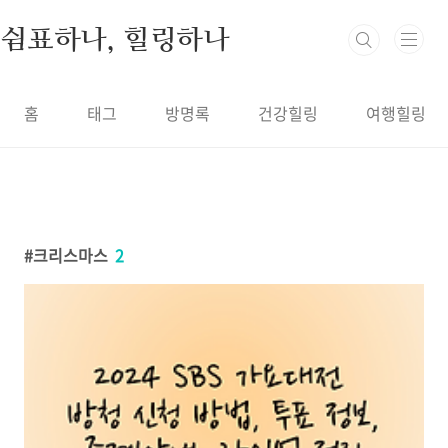
본문 바로가기
쉼표하나, 힐링하나
홈
태그
방명록
건강힐링
여행힐링
크리스마스
2