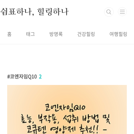
본문 바로가기
쉼표하나, 힐링하나
홈
태그
방명록
건강힐링
여행힐링
코엔자임Q10
2