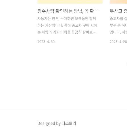
침수차량 확인하는 방법, 꼭 확인해야 할 대표 사이트 2곳 비교 (카히스토리 vs 자동차365)
자동차는 한 번 구매하면 오랫동안 함께
중고차를 살
하는 자산입니다. 특히 중고차 구매 시에
부분 중 하
는 차량의 과거 이력을 꼼꼼히 살펴보는
입니다. 차
것이 무엇보다 중요하죠. 그중에서도 침
에 큰 사고
2025. 4. 30.
2025. 4. 28
수차량 여부 확인은 안전과 직결되기 때
이죠. 이런
문에 반드시 체크해야 하는 항목입니다.
한 서류가 
침수차는 겉으로 보기엔 멀쩡해 보일 수
다.이번 
있지만, 전기장치 고장, 녹 발생, 악취, 부
개념부터 포
식 등의 문제가 시간이 지나며 드러날 수
그리고 실제
있습니다. 이런 차량을 모르고 구입할 경
과 중고차 
우 큰 수리비용이 발생하거나 심하면 사
목들까지 
고로 이어질 수 있으므로 구매 전 이력 확
고차 거래를
인이 필수입니다.이번 글에서는 침수차량
해야 할 꿀
확인에 유용한 대표 사이트 두 곳, 즉 **카
습니다. 목
히스토리(CarHistory)**와 **자동차
가요? 2.
365(Car365)**를 소개하고, 각 사이트의
가지 3. 무
Designed by 티스토리