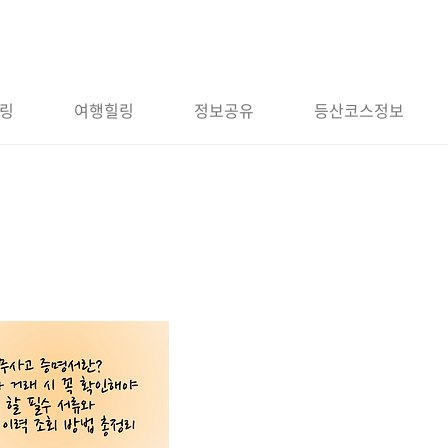
링
여행힐링
정보공유
등산코스정보