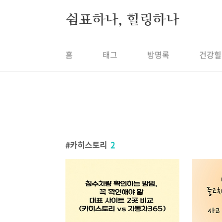
본문 바로가기
쉼표하나, 힐링하나
홈
태그
방명록
건강힐
카히스토리
2