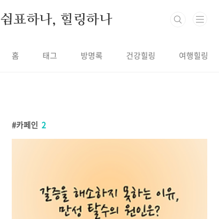
본문 바로가기
쉼표하나, 힐링하나
홈
태그
방명록
건강힐링
여행힐링
카페인
2