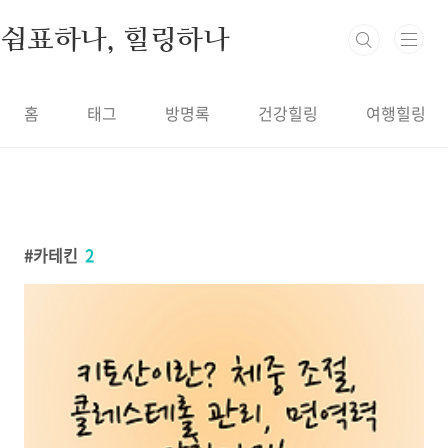
본문 바로가기
쉼표하나, 힐링하나
홈
태그
방명록
건강힐링
여행힐링
카테킨
2