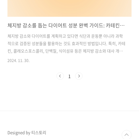
체지방 감소를 돕는 다이어트 성분 완벽 가이드: 카테킨부터 식이섬유까지
체지방 감소와 다이어트를 계획하고 있다면 식단과 운동뿐 아니라 과학
적으로 검증된 성분들을 활용하는 것도 효과적인 방법입니다. 특히, 카테
킨, 콜레오스포스콜리, 단백질, 식이섬유 등은 체지방 감소와 대사 개선
에 탁월한 도움을 줄 수 있습니다. 이번 글에서는 이러한 성분들의 효능
2024. 11. 30.
과 섭취 방법, 주의사항까지 자세히 살펴보겠습니다. 목차1. 체지방 감
소에 효과적인 카테킨 2. 지방 분해 성분: 콜레오스포스콜리 3. 필수 영양
1
소: 단백질 4. 배변 활동을 돕는 식이섬유 5. 다이어트 보조제 선택 및 사
용법 다이어트 영양제 추천, 구매 바로가기1. 체지방 감소에 효과적인 카
테킨카테킨이란 무엇인가?카테킨은 녹차 추출물의 주요 성분으로, 특히
EGCG(에피갈로카테킨 갈레이트)라는 항산화 물질이 핵심 역할을 합니
다...
Designed by 티스토리