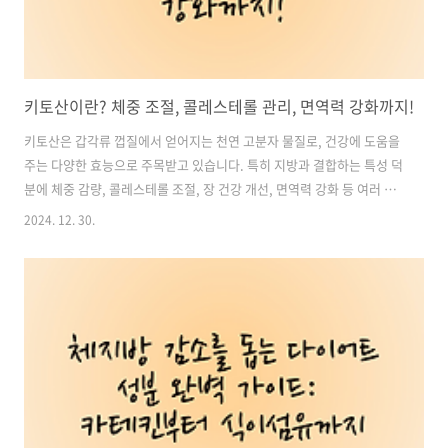
키토산이란? 체중 조절, 콜레스테롤 관리, 면역력 강화까지!
키토산은 갑각류 껍질에서 얻어지는 천연 고분자 물질로, 건강에 도움을
주는 다양한 효능으로 주목받고 있습니다. 특히 지방과 결합하는 특성 덕
분에 체중 감량, 콜레스테롤 조절, 장 건강 개선, 면역력 강화 등 여러 방
면에서 유용하게 활용됩니다. 이러한 키토산의 효능과 섭취 시 주의사항
2024. 12. 30.
을 정확히 이해하고 활용하면, 건강을 증진하는 데 큰 도움을 받을 수 있
습니다. 이번 포스팅에서는 키토산의 주요 효능과 섭취 방법, 주의사항을
구체적으로 살펴보겠습니다. 목차1. 키토산의 주요 효능 4가지 2. 키토
산 섭취 시 주의사항 카테킨 체중조절 영양제 추천, 구매 바로가기1. 키
토산의 주요 효능 4가지1. 체중 조절 효과키토산은 체내 지방 흡수를 방
해하여 체중 조절에 효과적입니다. 지방은 키토산과 결합하여 소화기관
을..